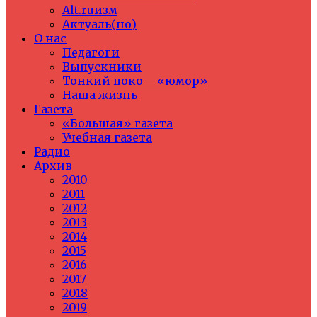
Alt.ruизм
Актуаль(но)
О нас
Педагоги
Выпускники
Тонкий поко – «юмор»
Наша жизнь
Газета
«Большая» газета
Учебная газета
Радио
Архив
2010
2011
2012
2013
2014
2015
2016
2017
2018
2019