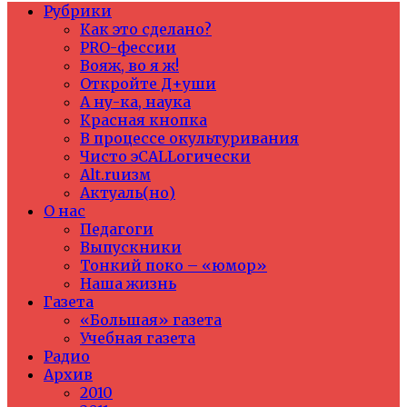
Рубрики
Как это сделано?
PRO-фессии
Вояж, во я ж!
Откройте Д+уши
А ну-ка, наука
Красная кнопка
В процессе окультуривания
Чисто эCALLогически
Alt.ruизм
Актуаль(но)
О нас
Педагоги
Выпускники
Тонкий поко – «юмор»
Наша жизнь
Газета
«Большая» газета
Учебная газета
Радио
Архив
2010