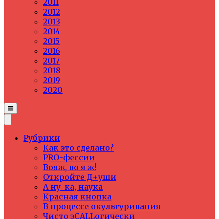
2011
2012
2013
2014
2015
2016
2017
2018
2019
2020
Рубрики
Как это сделано?
PRO-фессии
Вояж, во я ж!
Откройте Д+уши
А ну-ка, наука
Красная кнопка
В процессе окультуривания
Чисто эCALLогически