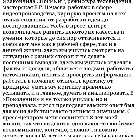
Я закончила СПбГИКиТ, режиссура телевидения,
мастерская В.Г. Нечаева, работаю в сфере
видеопроизводства, курирую проекты на всех
этапах создания: от разработки идеи до
постпродакшена. Учеба в пресс-центре
позволила мне развить некоторые качества и
умения, которые до сих пор оттачиваются и
помогают мне как в рабочей сфере, так и в
личной жизни. здесь мы учились смотреть на
ситуацию с разных сторон и не делать
поспешных выводов, здесь мы учились отделять
факты от догадок, общаться с людьми, работать с
источниками, искать и проверять информацию,
работать в команде, отличать критику от
придирок, уметь эту критику правильно
услышать, и а главное, думать и анализировать. В
«Поколении» я не только училась, но и
преподавала. и этот преподавательских опыт был
для меня действительно ценным и значимым. С
пресс-центром меня соединяют 8 лет моей
жизни, так что выделить одно какое-то любимое
воспоминание, конечно, сложно… я помню
момент, когда 14-летняя я увидела себя в списках