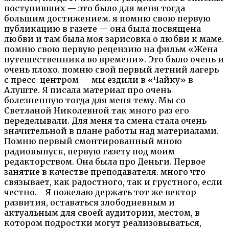
поступивших — это было для меня тогда
большим достижением. я помню свою первую
публикацию в газете — она была посвящена
любви и там была моя зарисовка о любви к маме.
помню свою первую рецензию на фильм «Жена
путешественника во времени». Это было очень и
очень плохо. помню свой первый летний лагерь
с пресс-центром — мы ездили в «Чайку» в
Алуште. Я писала материал про очень
болезненную тогда для меня тему. Мы со
Светланой Николевной так много раз его
переделывали. Для меня та смена стала очень
значительной в плане работы над материалами.
Помню первый смонтированный мною
радиовыпуск, первую газету под моим
редакторством. Она была про Деньги. Первое
занятие в качестве преподавателя. много что
связывает, как радостного, так и грустного, если
честно.⠀ Я пожелаю держать тот же вектор
развития, оставаться злободневным и
актуальным для своей аудитории, местом, в
котором подростки могут реализовываться,