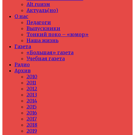
Alt.ruизм
Актуаль(но)
О нас
Педагоги
Выпускники
Тонкий поко – «юмор»
Наша жизнь
Газета
«Большая» газета
Учебная газета
Радио
Архив
2010
2011
2012
2013
2014
2015
2016
2017
2018
2019