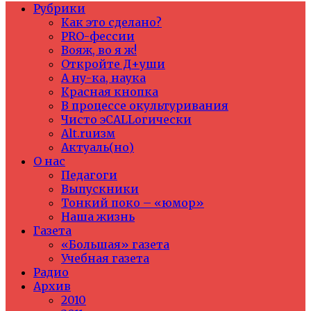
Рубрики
Как это сделано?
PRO-фессии
Вояж, во я ж!
Откройте Д+уши
А ну-ка, наука
Красная кнопка
В процессе окультуривания
Чисто эCALLогически
Alt.ruизм
Актуаль(но)
О нас
Педагоги
Выпускники
Тонкий поко – «юмор»
Наша жизнь
Газета
«Большая» газета
Учебная газета
Радио
Архив
2010