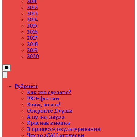
2011
2012
2013
2014
2015
2016
2017
2018
2019
2020
Рубрики
Как это сделано?
PRO-фессии
Вояж, во я ж!
Откройте Д+уши
А ну-ка, наука
Красная кнопка
В процессе окультуривания
Чисто эCALLогически