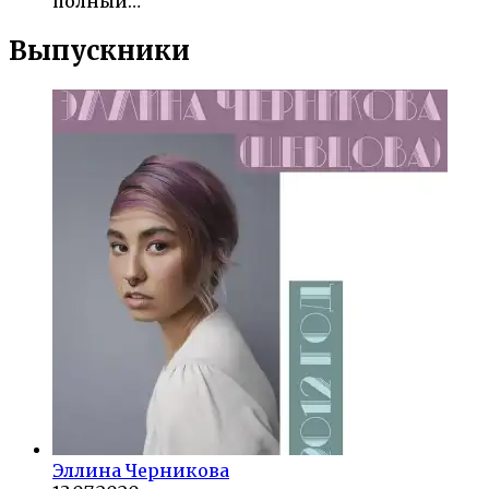
полный…
Выпускники
Эллина Черникова