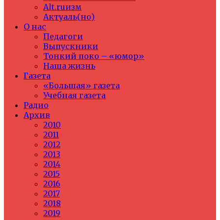
Alt.ruизм
Актуаль(но)
О нас
Педагоги
Выпускники
Тонкий поко – «юмор»
Наша жизнь
Газета
«Большая» газета
Учебная газета
Радио
Архив
2010
2011
2012
2013
2014
2015
2016
2017
2018
2019