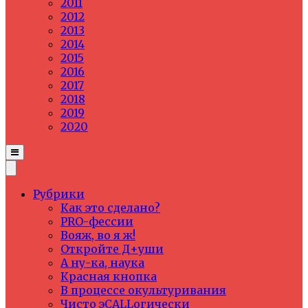
2011
2012
2013
2014
2015
2016
2017
2018
2019
2020
Рубрики
Как это сделано?
PRO-фессии
Вояж, во я ж!
Откройте Д+уши
А ну-ка, наука
Красная кнопка
В процессе окультуривания
Чисто эCALLогически