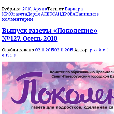
Рубрика:
2010
,
Архив
Теги от
Варвара
КРОЗ
газета
Дарья АЛЕКСАНДРОВА
Напишите
комментарий
Выпуск газеты «Поколение»
№127. Осень 2010
Опубликовано
02.11.2015
02.11.2015
Автор:
p-o-k-o-l-
e-n-i-e