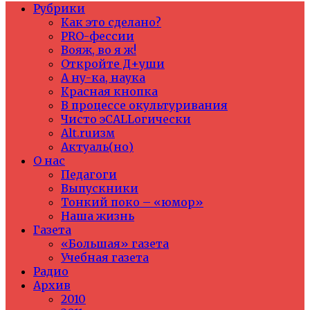
Рубрики
Как это сделано?
PRO-фессии
Вояж, во я ж!
Откройте Д+уши
А ну-ка, наука
Красная кнопка
В процессе окультуривания
Чисто эCALLогически
Alt.ruизм
Актуаль(но)
О нас
Педагоги
Выпускники
Тонкий поко – «юмор»
Наша жизнь
Газета
«Большая» газета
Учебная газета
Радио
Архив
2010