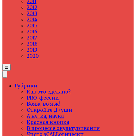
2011
2012
2013
2014
2015
2016
2017
2018
2019
2020
Рубрики
Как это сделано?
PRO-фессии
Вояж, во я ж!
Откройте Д+уши
А ну-ка, наука
Красная кнопка
В процессе окультуривания
Чисто эCALLогически