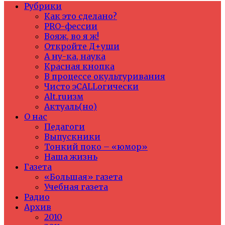
Рубрики
Как это сделано?
PRO-фессии
Вояж, во я ж!
Откройте Д+уши
А ну-ка, наука
Красная кнопка
В процессе окультуривания
Чисто эCALLогически
Alt.ruизм
Актуаль(но)
О нас
Педагоги
Выпускники
Тонкий поко – «юмор»
Наша жизнь
Газета
«Большая» газета
Учебная газета
Радио
Архив
2010