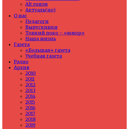
Alt.ruизм
Актуаль(но)
О нас
Педагоги
Выпускники
Тонкий поко – «юмор»
Наша жизнь
Газета
«Большая» газета
Учебная газета
Радио
Архив
2010
2011
2012
2013
2014
2015
2016
2017
2018
2019