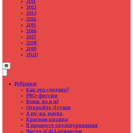
2011
2012
2013
2014
2015
2016
2017
2018
2019
2020
Рубрики
Как это сделано?
PRO-фессии
Вояж, во я ж!
Откройте Д+уши
А ну-ка, наука
Красная кнопка
В процессе окультуривания
Чисто эCALLогически