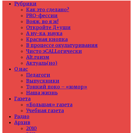
Рубрики
Как это сделано?
PRO-фессии
Вояж, во я ж!
Откройте Д+уши
А ну-ка, наука
Красная кнопка
В процессе окультуривания
Чисто эCALLогически
Alt.ruизм
Актуаль(но)
О нас
Педагоги
Выпускники
Тонкий поко – «юмор»
Наша жизнь
Газета
«Большая» газета
Учебная газета
Радио
Архив
2010