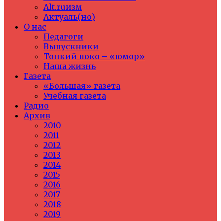
Alt.ruизм
Актуаль(но)
О нас
Педагоги
Выпускники
Тонкий поко – «юмор»
Наша жизнь
Газета
«Большая» газета
Учебная газета
Радио
Архив
2010
2011
2012
2013
2014
2015
2016
2017
2018
2019