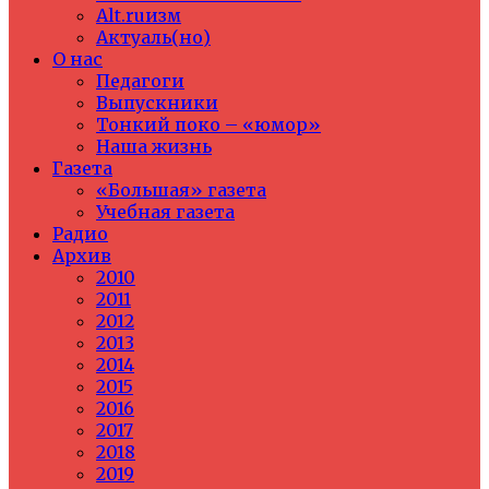
Alt.ruизм
Актуаль(но)
О нас
Педагоги
Выпускники
Тонкий поко – «юмор»
Наша жизнь
Газета
«Большая» газета
Учебная газета
Радио
Архив
2010
2011
2012
2013
2014
2015
2016
2017
2018
2019