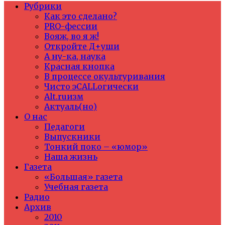
Рубрики
Как это сделано?
PRO-фессии
Вояж, во я ж!
Откройте Д+уши
А ну-ка, наука
Красная кнопка
В процессе окультуривания
Чисто эCALLогически
Alt.ruизм
Актуаль(но)
О нас
Педагоги
Выпускники
Тонкий поко – «юмор»
Наша жизнь
Газета
«Большая» газета
Учебная газета
Радио
Архив
2010