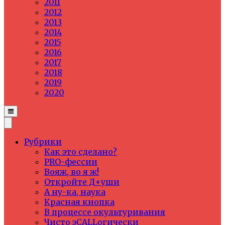
2011
2012
2013
2014
2015
2016
2017
2018
2019
2020
Рубрики
Как это сделано?
PRO-фессии
Вояж, во я ж!
Откройте Д+уши
А ну-ка, наука
Красная кнопка
В процессе окультуривания
Чисто эCALLогически