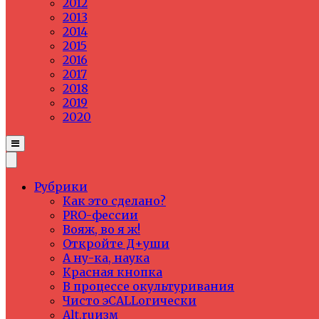
2012
2013
2014
2015
2016
2017
2018
2019
2020
Рубрики
Как это сделано?
PRO-фессии
Вояж, во я ж!
Откройте Д+уши
А ну-ка, наука
Красная кнопка
В процессе окультуривания
Чисто эCALLогически
Alt.ruизм