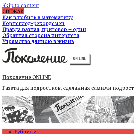
Skip to content
СВЕЖАК
Как влюбить в математику
Корнеплод-рекордсмен
Правда разная, приговор – один
Обратная сторона интернета
Упрямство длиною в жизнь
Поколение ONLINE
Газета для подростков, сделанная самими подрос
Рубрики