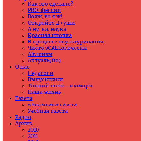
Как это сделано?
PRO-фессии
Вояж, во я ж!
Откройте Д+уши
А ну-ка, наука
Красная кнопка
В процессе окультуривания
Чисто эCALLогически
Alt.ruизм
Актуаль(но)
О нас
Педагоги
Выпускники
Тонкий поко – «юмор»
Наша жизнь
Газета
«Большая» газета
Учебная газета
Радио
Архив
2010
2011