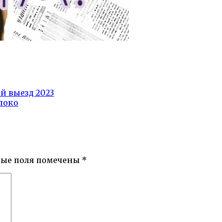
й выезд 2023
поко
ные поля помечены
*