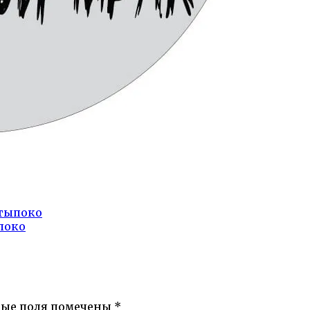
тыпоко
поко
ные поля помечены
*