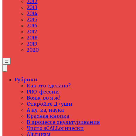
2012
2013
2014
2015
2016
2017
2018
2019
2020
Рубрики
Как это сделано?
PRO-фессии
Вояж, во я ж!
Откройте Д+уши
А ну-ка, наука
Красная кнопка
В процессе окультуривания
Чисто эCALLогически
Alt.ruизм