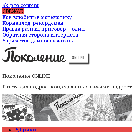
Skip to content
СВЕЖАК
Как влюбить в математику
Корнеплод-рекордсмен
Правда разная, приговор – один
Обратная сторона интернета
Упрямство длиною в жизнь
Поколение ONLINE
Газета для подростков, сделанная самими подрос
Рубрики