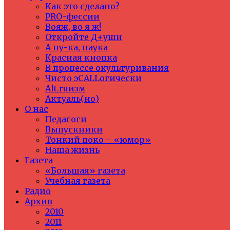
Как это сделано?
PRO-фессии
Вояж, во я ж!
Откройте Д+уши
А ну-ка, наука
Красная кнопка
В процессе окультуривания
Чисто эCALLогически
Alt.ruизм
Актуаль(но)
О нас
Педагоги
Выпускники
Тонкий поко – «юмор»
Наша жизнь
Газета
«Большая» газета
Учебная газета
Радио
Архив
2010
2011