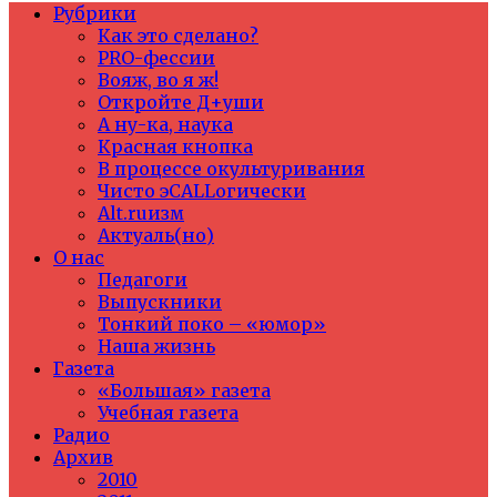
Рубрики
Как это сделано?
PRO-фессии
Вояж, во я ж!
Откройте Д+уши
А ну-ка, наука
Красная кнопка
В процессе окультуривания
Чисто эCALLогически
Alt.ruизм
Актуаль(но)
О нас
Педагоги
Выпускники
Тонкий поко – «юмор»
Наша жизнь
Газета
«Большая» газета
Учебная газета
Радио
Архив
2010