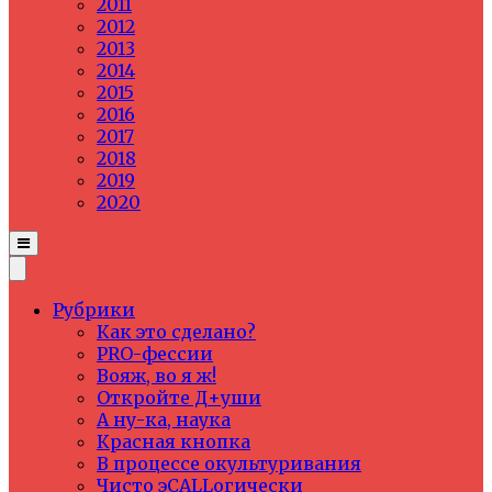
2011
2012
2013
2014
2015
2016
2017
2018
2019
2020
Рубрики
Как это сделано?
PRO-фессии
Вояж, во я ж!
Откройте Д+уши
А ну-ка, наука
Красная кнопка
В процессе окультуривания
Чисто эCALLогически