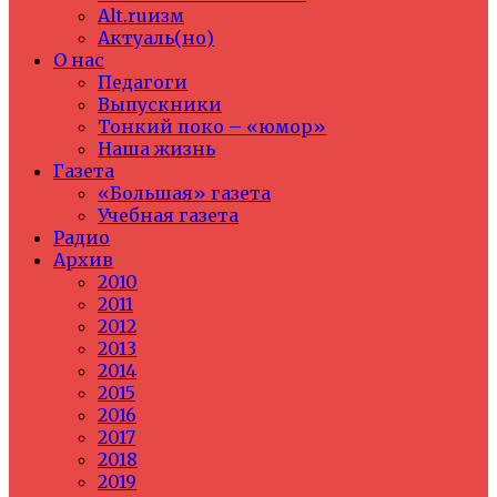
Alt.ruизм
Актуаль(но)
О нас
Педагоги
Выпускники
Тонкий поко – «юмор»
Наша жизнь
Газета
«Большая» газета
Учебная газета
Радио
Архив
2010
2011
2012
2013
2014
2015
2016
2017
2018
2019