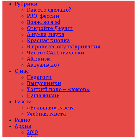
Рубрики
Как это сделано?
PRO-фессии
Вояж, во я ж!
Откройте Д+уши
А ну-ка, наука
Красная кнопка
В процессе окультуривания
Чисто эCALLогически
Alt.ruизм
Актуаль(но)
О нас
Педагоги
Выпускники
Тонкий поко – «юмор»
Наша жизнь
Газета
«Большая» газета
Учебная газета
Радио
Архив
2010