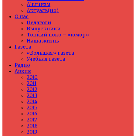
Alt.ruизм
Актуаль(но)
О нас
Педагоги
Выпускники
Тонкий поко – «юмор»
Наша жизнь
Газета
«Большая» газета
Учебная газета
Радио
Архив
2010
2011
2012
2013
2014
2015
2016
2017
2018
2019