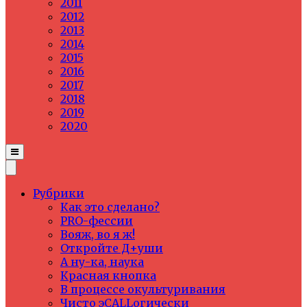
2011
2012
2013
2014
2015
2016
2017
2018
2019
2020
Рубрики
Как это сделано?
PRO-фессии
Вояж, во я ж!
Откройте Д+уши
А ну-ка, наука
Красная кнопка
В процессе окультуривания
Чисто эCALLогически