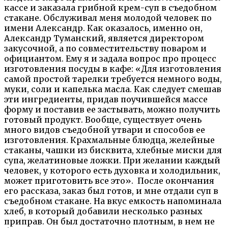
кассе и заказала грибной крем-суп в съедобном
стакане. Обслуживал меня молодой человек по
имени Александр. Как оказалось, именно он,
Александр Туманский, является директором
закусочной, а по совместительству поваром и
официантом. Ему я и задала вопрос про процесс
изготовления посуды в кафе: «Для изготовления
самой простой тарелки требуется немного воды,
муки, соли и капелька масла. Как следует смешав
эти ингредиенты, придав поучившейся массе
форму и поставив ее застывать, можно получить
готовый продукт. Вообще, существует очень
много видов съедобной утвари и способов ее
изготовления. Крахмальные блюдца, желейные
стаканы, чашки из бисквита, хлебные миски для
супа, желатиновые ложки. При желании каждый
человек, у которого есть духовка и холодильник,
может приготовить все это». После окончания
его рассказа, заказ был готов, и мне отдали суп в
съедобном стакане. На вкус емкость напоминала
хлеб, в который добавили несколько разных
приправ. Он был достаточно плотным, в нем не