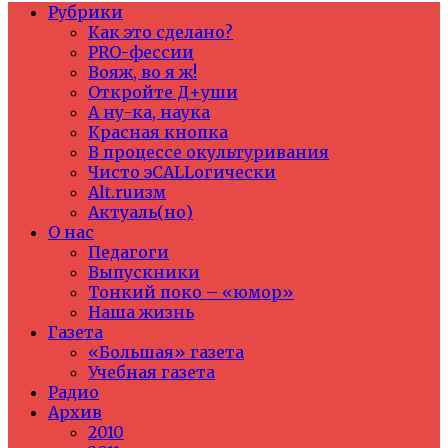
Рубрики
Как это сделано?
PRO-фессии
Вояж, во я ж!
Откройте Д+уши
А ну-ка, наука
Красная кнопка
В процессе окультуривания
Чисто эCALLогически
Alt.ruизм
Актуаль(но)
О нас
Педагоги
Выпускники
Тонкий поко – «юмор»
Наша жизнь
Газета
«Большая» газета
Учебная газета
Радио
Архив
2010