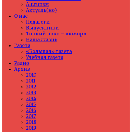
Alt.ruизм
Актуаль(но)
О нас
Педагоги
Выпускники
Тонкий поко – «юмор»
Наша жизнь
Газета
«Большая» газета
Учебная газета
Радио
Архив
2010
2011
2012
2013
2014
2015
2016
2017
2018
2019