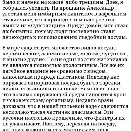
было и намека на какие-либо трещины. Доев, я
собралась уходить. На прощание Александр
угостил меня имбирным напитком в вафельном
стаканчике, и я в приподнятом настроении
вышла из «Супстанции». Придя домой, мне стало
любопытно, почему люди постепенно стали
переходить к использованию съедобной посуды.
В мире существует множество видов посуды:
керамические, алюминиевые, медные, чугунные,
и многие другие. Но ни один из этих материалов
не является полностью экологичным. Все же их
пагубное влияние не сравнимо с вредом,
наносимым природе пластиком. Повсюду нас
окружает одноразовая посуда, будь то тарелки,
вилки, стаканчики или ножи. Немногие знают,
что помимо окружающей среды наносится урон
и человеческому организму. Недавно врачи
доказали, что в нашей питьевой воде содержится
несколько тысяч частичек пластмассы. Эти
кусочки настолько крошечные, что фильтры их
не улавливают. Поэтому, переходя на посуду,
которую можно съесть, мы снижаем риск