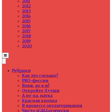
2011
2012
2013
2014
2015
2016
2017
2018
2019
2020
Рубрики
Как это сделано?
PRO-фессии
Вояж, во я ж!
Откройте Д+уши
А ну-ка, наука
Красная кнопка
В процессе окультуривания
Чисто эCALLогически