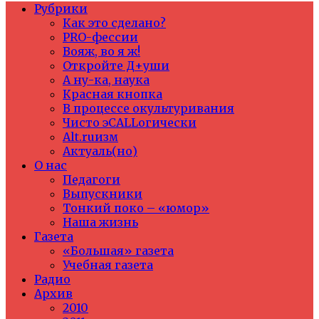
Рубрики
Как это сделано?
PRO-фессии
Вояж, во я ж!
Откройте Д+уши
А ну-ка, наука
Красная кнопка
В процессе окультуривания
Чисто эCALLогически
Alt.ruизм
Актуаль(но)
О нас
Педагоги
Выпускники
Тонкий поко – «юмор»
Наша жизнь
Газета
«Большая» газета
Учебная газета
Радио
Архив
2010