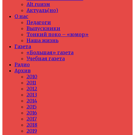
Alt.ruизм
Актуаль(но)
О нас
Педагоги
Выпускники
Тонкий поко – «юмор»
Наша жизнь
Газета
«Большая» газета
Учебная газета
Радио
Архив
2010
2011
2012
2013
2014
2015
2016
2017
2018
2019