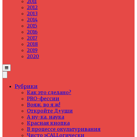
2011
2012
2013
2014
2015
2016
2017
2018
2019
2020
Рубрики
Как это сделано?
PRO-фессии
Вояж, во я ж!
Откройте Д+уши
А ну-ка, наука
Красная кнопка
В процессе окультуривания
Чисто эCALLогически