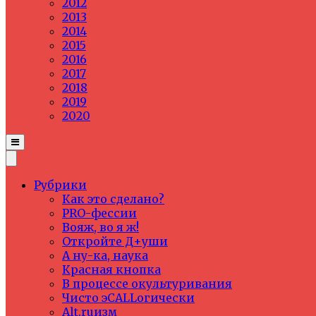
2012
2013
2014
2015
2016
2017
2018
2019
2020
Рубрики
Как это сделано?
PRO-фессии
Вояж, во я ж!
Откройте Д+уши
А ну-ка, наука
Красная кнопка
В процессе окультуривания
Чисто эCALLогически
Alt.ruизм