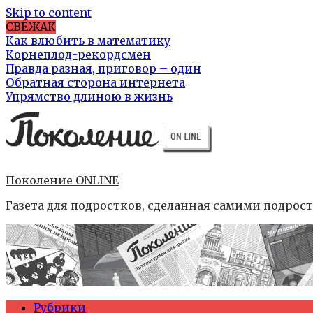
Skip to content
СВЕЖАК
Как влюбить в математику
Корнеплод-рекордсмен
Правда разная, приговор – один
Обратная сторона интернета
Упрямство длиною в жизнь
Поколение ONLINE
Газета для подростков, сделанная самими подрос
Рубрики