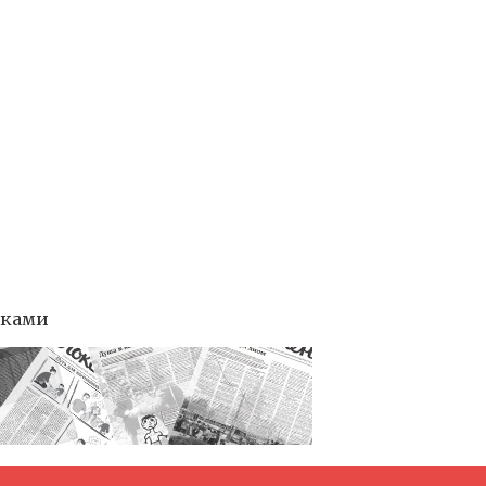
тками