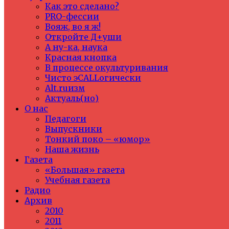
Как это сделано?
PRO-фессии
Вояж, во я ж!
Откройте Д+уши
А ну-ка, наука
Красная кнопка
В процессе окультуривания
Чисто эCALLогически
Alt.ruизм
Актуаль(но)
О нас
Педагоги
Выпускники
Тонкий поко – «юмор»
Наша жизнь
Газета
«Большая» газета
Учебная газета
Радио
Архив
2010
2011