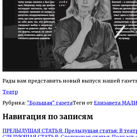
Рады вам представить новый выпуск нашей газет
Театр
Рубрика:
"Большая" газета
Теги от
Елизавета МАЛ
Навигация по записям
ПРЕДЫДУЩАЯ СТАТЬЯ:
Предыдущая статья:
В теат
СЛЕДУЮЩАЯ СТАТЬЯ:
Следующая статья:
Подкаст 