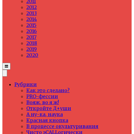
2011
2012
2013
2014
2015
2016
2017
2018
2019
2020
Рубрики
Как это сделано?
PRO-фессии
Вояж, во я ж!
Откройте Д+уши
А ну-ка, наука
Красная кнопка
В процессе окультуривания
Чисто эCALLогически