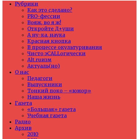
Рубрики
Как это сделано?
PRO-фессии
Вояж, во я ж!
Откройте Д+уши
А ну-ка, наука
Красная кнопка
В процессе окультуривания
Чисто эCALLогически
Alt.ruизм
Актуаль(но)
О нас
Педагоги
Выпускники
Тонкий поко – «юмор»
Наша жизнь
Газета
«Большая» газета
Учебная газета
Радио
Архив
2010