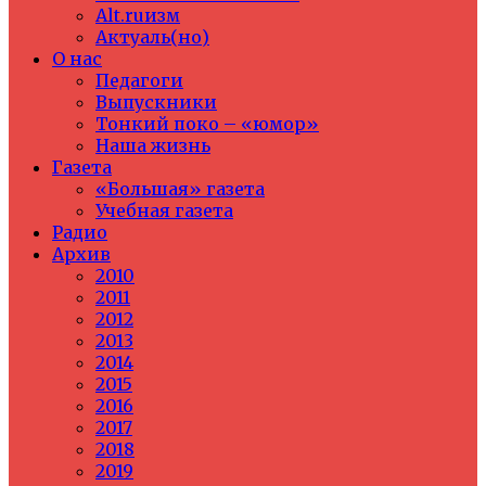
Alt.ruизм
Актуаль(но)
О нас
Педагоги
Выпускники
Тонкий поко – «юмор»
Наша жизнь
Газета
«Большая» газета
Учебная газета
Радио
Архив
2010
2011
2012
2013
2014
2015
2016
2017
2018
2019