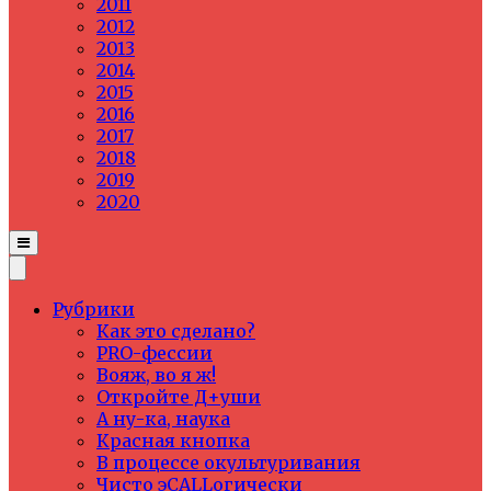
2011
2012
2013
2014
2015
2016
2017
2018
2019
2020
Рубрики
Как это сделано?
PRO-фессии
Вояж, во я ж!
Откройте Д+уши
А ну-ка, наука
Красная кнопка
В процессе окультуривания
Чисто эCALLогически