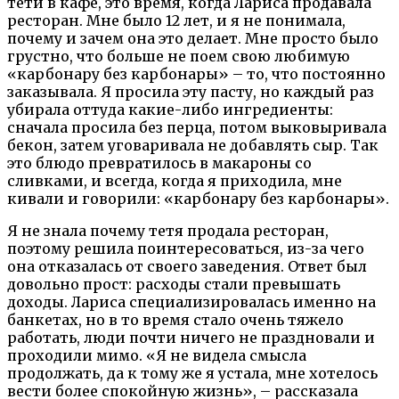
тети в кафе, это время, когда Лариса продавала
ресторан. Мне было 12 лет, и я не понимала,
почему и зачем она это делает. Мне просто было
грустно, что больше не поем свою любимую
«карбонару без карбонары» – то, что постоянно
заказывала. Я просила эту пасту, но каждый раз
убирала оттуда какие-либо ингредиенты:
сначала просила без перца, потом выковыривала
бекон, затем уговаривала не добавлять сыр. Так
это блюдо превратилось в макароны со
сливками, и всегда, когда я приходила, мне
кивали и говорили: «карбонару без карбонары».
Я не знала почему тетя продала ресторан,
поэтому решила поинтересоваться, из-за чего
она отказалась от своего заведения. Ответ был
довольно прост: расходы стали превышать
доходы. Лариса специализировалась именно на
банкетах, но в то время стало очень тяжело
работать, люди почти ничего не праздновали и
проходили мимо. «Я не видела смысла
продолжать, да к тому же я устала, мне хотелось
вести более спокойную жизнь», – рассказала