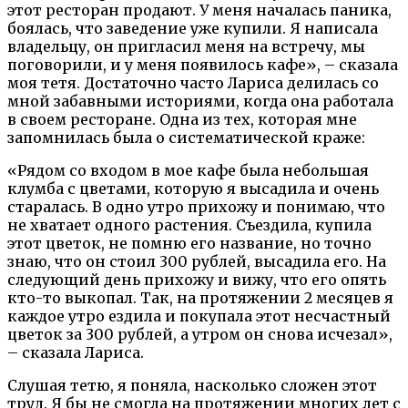
этот ресторан продают. У меня началась паника,
боялась, что заведение уже купили. Я написала
владельцу, он пригласил меня на встречу, мы
поговорили, и у меня появилось кафе», – сказала
моя тетя. Достаточно часто Лариса делилась со
мной забавными историями, когда она работала
в своем ресторане. Одна из тех, которая мне
запомнилась была о систематической краже:
«Рядом со входом в мое кафе была небольшая
клумба с цветами, которую я высадила и очень
старалась. В одно утро прихожу и понимаю, что
не хватает одного растения. Съездила, купила
этот цветок, не помню его название, но точно
знаю, что он стоил 300 рублей, высадила его. На
следующий день прихожу и вижу, что его опять
кто-то выкопал. Так, на протяжении 2 месяцев я
каждое утро ездила и покупала этот несчастный
цветок за 300 рублей, а утром он снова исчезал»,
– сказала Лариса.
Слушая тетю, я поняла, насколько сложен этот
труд. Я бы не смогла на протяжении многих лет с