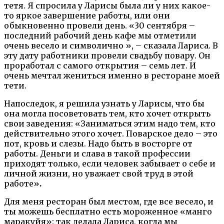
тетя. Я спросила у Ларисы была ли у них какое-
то яркое завершение работы, или они
обыкновенно провели день. «30 сентября –
последний рабочий день кафе мы отметили
очень весело и символично », – сказала Лариса. В
эту дату работники провели свадьбу повару. Он
проработал с самого открытия – семь лет. И
очень мечтал жениться именно в ресторане моей
тети.
Напоследок, я решила узнать у Ларисы, что бы
она могла посоветовать тем, кто хочет открыть
свои заведения: «Заниматься этим надо тем, кто
действительно этого хочет. Поварское дело – это
пот, кровь и слезы. Надо быть в восторге от
работы. Деньги и слава в такой профессии
приходят только, если человек забывает о себе и
личной жизни, но уважает свой труд в этой
работе»
.
Для меня ресторан был местом, где все весело
,
и
ты можешь бесплатно есть мороженное «манго
маракуйя»: так делала Лариса, когда мы