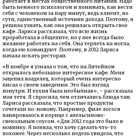
работает в местах общественного питания. Надо
быть немного психологом и понимать, как вести
себя с человеком за пару минут
,
ведь клиент, по
сути, единственный источник дохода. Поэтому, я
решила узнать, как она решилась открыть свое
кафе. Лариса рассказала, что всю жизнь
проработала в общепите, но у нее всегда было
желание работать на себя. Она терпеть на могла,
когда ею командуют. Поэтому, в 2012 Лариса
начала искать ресторан.
«В ноябре я узнала о том, что на Литейном
открылось небольшое интересное кафе. Меня
зацепил владелец, который очень интересно
писал о своем заведении. Это был взгляд
изнутри. И кухня была необычная», – рассказала
моя тетя. Я спросила, чем отличались блюда там.
Лариса рассказала, что простые продукты
сочетали по-новому
.
Например, филе лосося
панировалось в корице с апельсиново-
свекольным соусом. «Для 2012 года это было в
новинку. Я поняла, что хочу сделать что-то
похожее. Через несколько недель увидела, что