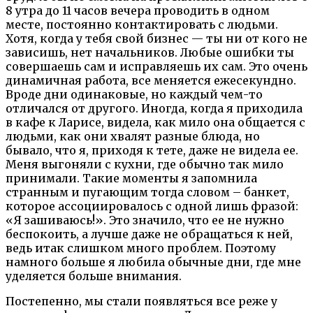
8 утра до 11 часов вечера проводить в одном
месте, постоянно контактировать с людьми.
Хотя, когда у тебя свой бизнес — ты ни от кого не
зависишь, нет начальников. Любые ошибки ты
совершаешь сам и исправляешь их сам. Это очень
динамичная работа, все меняется ежесекундно.
Вроде дни одинаковые, но каждый чем-то
отличался от другого. Иногда, когда я приходила
в кафе к Ларисе, видела, как мило она общается с
людьми, как они хвалят разные блюда, но
бывало, что я, приходя к тете, даже не видела ее.
Меня выгоняли с кухни, где обычно так мило
принимали. Такие моменты я запомнила
странным и пугающим тогда словом – банкет,
которое ассоциировалось с одной лишь фразой:
«Я зашиваюсь!». Это значило, что ее не нужно
беспокоить, а лучше даже не обращаться к ней,
ведь итак слишком много проблем. Поэтому
намного больше я любила обычные дни, где мне
уделяется больше внимания.
Постепенно, мы стали появляться все реже у