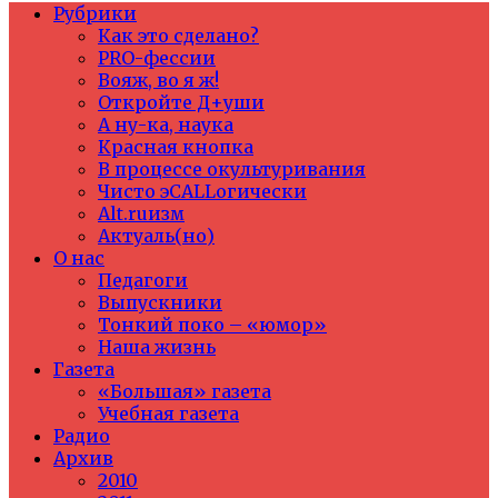
Рубрики
Как это сделано?
PRO-фессии
Вояж, во я ж!
Откройте Д+уши
А ну-ка, наука
Красная кнопка
В процессе окультуривания
Чисто эCALLогически
Alt.ruизм
Актуаль(но)
О нас
Педагоги
Выпускники
Тонкий поко – «юмор»
Наша жизнь
Газета
«Большая» газета
Учебная газета
Радио
Архив
2010