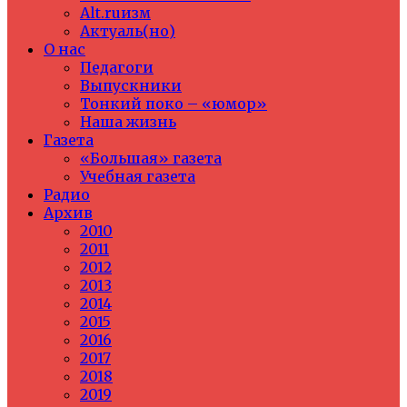
Alt.ruизм
Актуаль(но)
О нас
Педагоги
Выпускники
Тонкий поко – «юмор»
Наша жизнь
Газета
«Большая» газета
Учебная газета
Радио
Архив
2010
2011
2012
2013
2014
2015
2016
2017
2018
2019