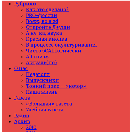
Рубрики
Как это сделано?
PRO-фессии
Вояж, во я ж!
Откройте Д+уши
А ну-ка, наука
Красная кнопка
В процессе окультуривания
Чисто эCALLогически
Alt.ruизм
Актуаль(но)
О нас
Педагоги
Выпускники
Тонкий поко – «юмор»
Наша жизнь
Газета
«Большая» газета
Учебная газета
Радио
Архив
2010