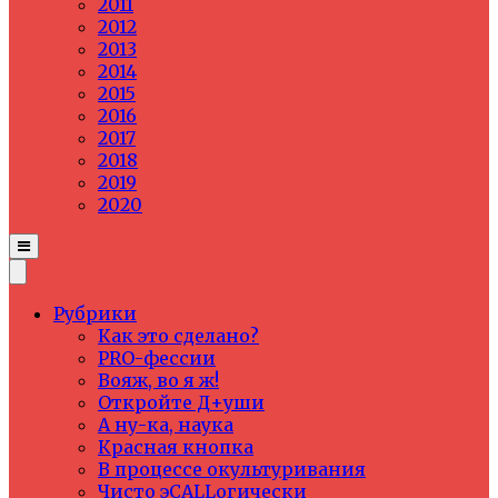
2011
2012
2013
2014
2015
2016
2017
2018
2019
2020
Рубрики
Как это сделано?
PRO-фессии
Вояж, во я ж!
Откройте Д+уши
А ну-ка, наука
Красная кнопка
В процессе окультуривания
Чисто эCALLогически