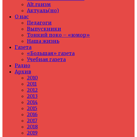
Alt.ruизм
Актуаль(но)
О нас
Педагоги
Выпускники
Тонкий поко – «юмор»
Наша жизнь
Газета
«Большая» газета
Учебная газета
Радио
Архив
2010
2011
2012
2013
2014
2015
2016
2017
2018
2019