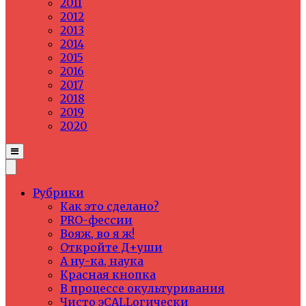
2011
2012
2013
2014
2015
2016
2017
2018
2019
2020
Рубрики
Как это сделано?
PRO-фессии
Вояж, во я ж!
Откройте Д+уши
А ну-ка, наука
Красная кнопка
В процессе окультуривания
Чисто эCALLогически