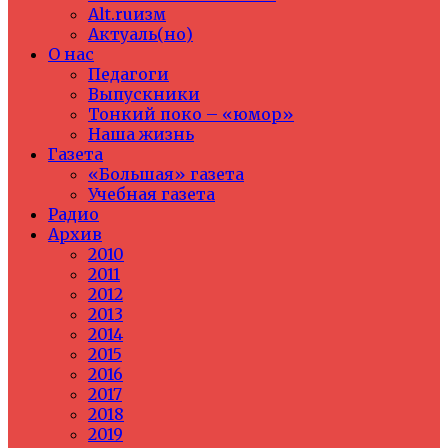
Alt.ruизм
Актуаль(но)
О нас
Педагоги
Выпускники
Тонкий поко – «юмор»
Наша жизнь
Газета
«Большая» газета
Учебная газета
Радио
Архив
2010
2011
2012
2013
2014
2015
2016
2017
2018
2019