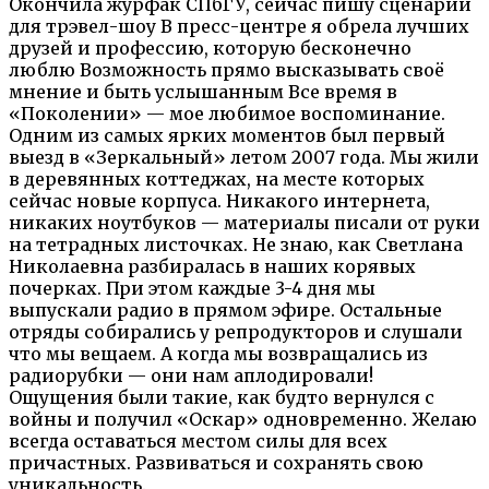
Окончила журфак СПбГУ, сейчас пишу сценарии
для трэвел-шоу В пресс-центре я обрела лучших
друзей и профессию, которую бесконечно
люблю Возможность прямо высказывать своё
мнение и быть услышанным Все время в
«Поколении» — мое любимое воспоминание.
Одним из самых ярких моментов был первый
выезд в «Зеркальный» летом 2007 года. Мы жили
в деревянных коттеджах, на месте которых
сейчас новые корпуса. Никакого интернета,
никаких ноутбуков — материалы писали от руки
на тетрадных листочках. Не знаю, как Светлана
Николаевна разбиралась в наших корявых
почерках. При этом каждые 3-4 дня мы
выпускали радио в прямом эфире. Остальные
отряды собирались у репродукторов и слушали
что мы вещаем. А когда мы возвращались из
радиорубки — они нам аплодировали!
Ощущения были такие, как будто вернулся с
войны и получил «Оскар» одновременно. Желаю
всегда оставаться местом силы для всех
причастных. Развиваться и сохранять свою
уникальность.