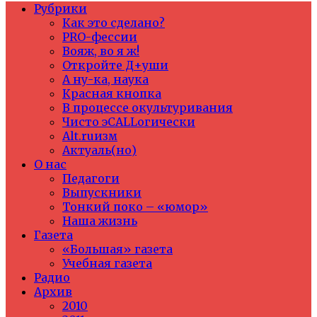
Рубрики
Как это сделано?
PRO-фессии
Вояж, во я ж!
Откройте Д+уши
А ну-ка, наука
Красная кнопка
В процессе окультуривания
Чисто эCALLогически
Alt.ruизм
Актуаль(но)
О нас
Педагоги
Выпускники
Тонкий поко – «юмор»
Наша жизнь
Газета
«Большая» газета
Учебная газета
Радио
Архив
2010