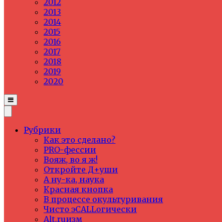
2012
2013
2014
2015
2016
2017
2018
2019
2020
Рубрики
Как это сделано?
PRO-фессии
Вояж, во я ж!
Откройте Д+уши
А ну-ка, наука
Красная кнопка
В процессе окультуривания
Чисто эCALLогически
Alt.ruизм