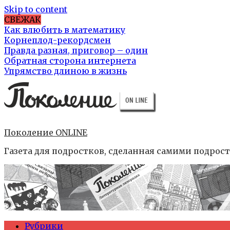
Skip to content
СВЕЖАК
Как влюбить в математику
Корнеплод-рекордсмен
Правда разная, приговор – один
Обратная сторона интернета
Упрямство длиною в жизнь
Поколение ONLINE
Газета для подростков, сделанная самими подрос
Рубрики