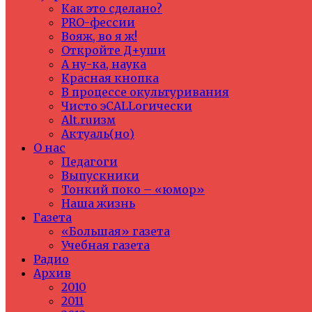
Как это сделано?
PRO-фессии
Вояж, во я ж!
Откройте Д+уши
А ну-ка, наука
Красная кнопка
В процессе окультуривания
Чисто эCALLогически
Alt.ruизм
Актуаль(но)
О нас
Педагоги
Выпускники
Тонкий поко – «юмор»
Наша жизнь
Газета
«Большая» газета
Учебная газета
Радио
Архив
2010
2011