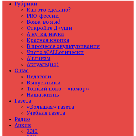
Рубрики
Как это сделано?
PRO-фессии
Вояж, во я ж!
Откройте Д+уши
А ну-ка, наука
Красная кнопка
В процессе окультуривания
Чисто эCALLогически
Alt.ruизм
Актуаль(но)
О нас
Педагоги
Выпускники
Тонкий поко – «юмор»
Наша жизнь
Газета
«Большая» газета
Учебная газета
Радио
Архив
2010