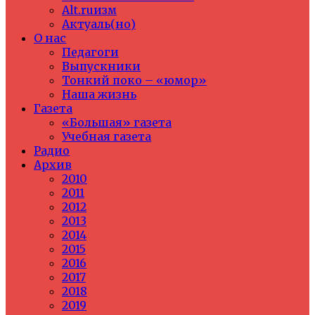
Alt.ruизм
Актуаль(но)
О нас
Педагоги
Выпускники
Тонкий поко – «юмор»
Наша жизнь
Газета
«Большая» газета
Учебная газета
Радио
Архив
2010
2011
2012
2013
2014
2015
2016
2017
2018
2019