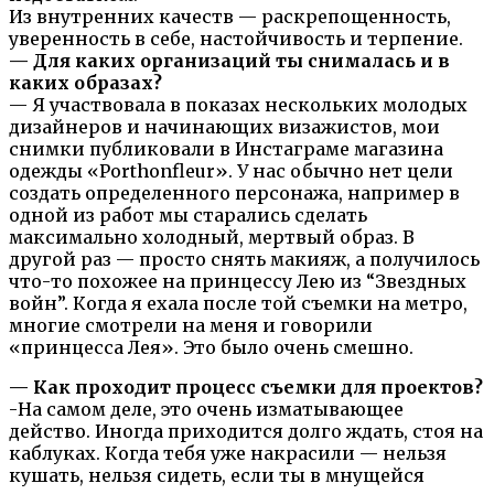
Из внутренних качеств — раскрепощенность,
уверенность в себе, настойчивость и терпение.
— Для каких организаций ты снималась и в
каких образах?
— Я участвовала в показах нескольких молодых
дизайнеров и начинающих визажистов, мои
снимки публиковали в Инстаграме магазина
одежды «Porthonfleur». У нас обычно нет цели
создать определенного персонажа, например в
одной из работ мы старались сделать
максимально холодный, мертвый образ. В
другой раз — просто снять макияж, а получилось
что-то похожее на принцессу Лею из “Звездных
войн”. Когда я ехала после той съемки на метро,
многие смотрели на меня и говорили
«принцесса Лея». Это было очень смешно.
— Как проходит процесс съемки для проектов?
-На самом деле, это очень изматывающее
действо. Иногда приходится долго ждать, стоя на
каблуках. Когда тебя уже накрасили — нельзя
кушать, нельзя сидеть, если ты в мнущейся