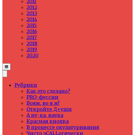
2011
2012
2013
2014
2015
2016
2017
2018
2019
2020
Рубрики
Как это сделано?
PRO-фессии
Вояж, во я ж!
Откройте Д+уши
А ну-ка, наука
Красная кнопка
В процессе окультуривания
Чисто эCALLогически