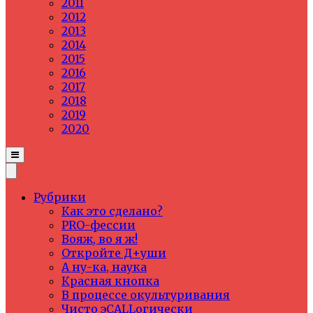
2011
2012
2013
2014
2015
2016
2017
2018
2019
2020
Рубрики
Как это сделано?
PRO-фессии
Вояж, во я ж!
Откройте Д+уши
А ну-ка, наука
Красная кнопка
В процессе окультуривания
Чисто эCALLогически