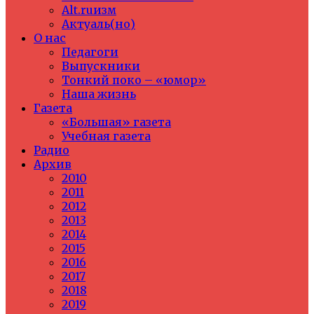
Alt.ruизм
Актуаль(но)
О нас
Педагоги
Выпускники
Тонкий поко – «юмор»
Наша жизнь
Газета
«Большая» газета
Учебная газета
Радио
Архив
2010
2011
2012
2013
2014
2015
2016
2017
2018
2019