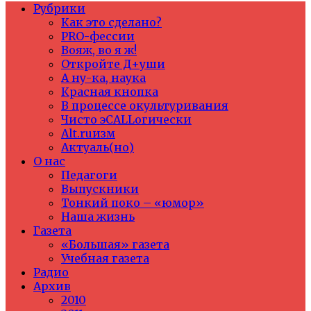
Рубрики
Как это сделано?
PRO-фессии
Вояж, во я ж!
Откройте Д+уши
А ну-ка, наука
Красная кнопка
В процессе окультуривания
Чисто эCALLогически
Alt.ruизм
Актуаль(но)
О нас
Педагоги
Выпускники
Тонкий поко – «юмор»
Наша жизнь
Газета
«Большая» газета
Учебная газета
Радио
Архив
2010