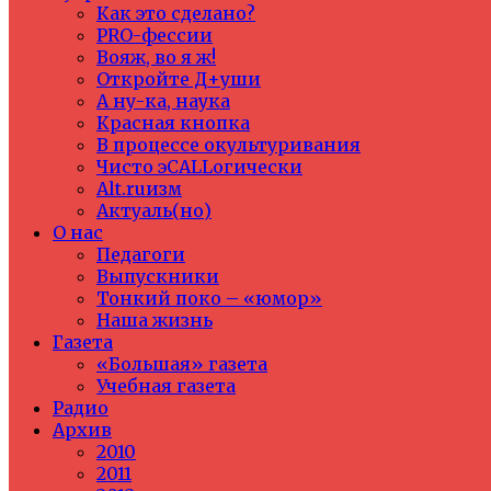
Как это сделано?
PRO-фессии
Вояж, во я ж!
Откройте Д+уши
А ну-ка, наука
Красная кнопка
В процессе окультуривания
Чисто эCALLогически
Alt.ruизм
Актуаль(но)
О нас
Педагоги
Выпускники
Тонкий поко – «юмор»
Наша жизнь
Газета
«Большая» газета
Учебная газета
Радио
Архив
2010
2011