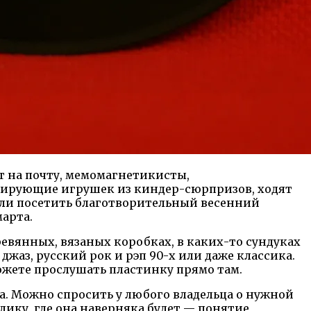
т на почту, мемомагнетикисты,
нирующие игрушек из киндер-сюрпризов, ходят
огли посетить благотворительный весенний
марта.
ревянных, вязаных коробках, в каких-то сундуках
джаз, русский рок и рэп 90-х или даже классика.
можете прослушать пластинку прямо там.
а. Можно спросить у любого владельца о нужной
олику, где она наверняка будет — понятие