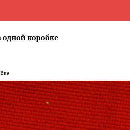
 в одной коробке
обке