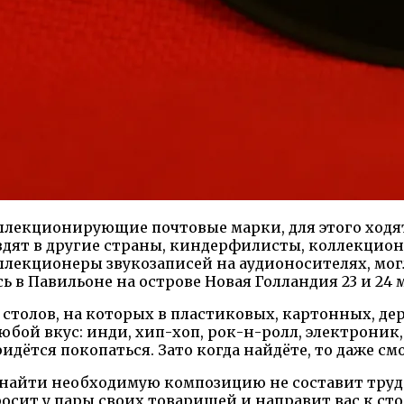
ллекционирующие почтовые марки, для этого ходя
дят в другие страны, киндерфилисты, коллекцио
оллекционеры звукозаписей на аудионосителях, м
в Павильоне на острове Новая Голландия 23 и 24 
 столов, на которых в пластиковых, картонных, де
бой вкус: инди, хип-хоп, рок-н-ролл, электроник, 
идётся покопаться. Зато когда найдёте, то даже с
о найти необходимую композицию не составит труд
спросит у пары своих товарищей и направит вас к ст