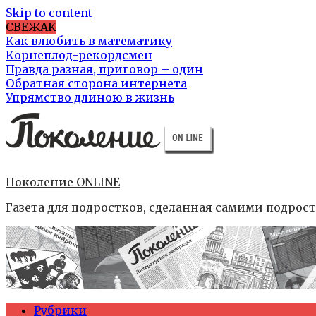
Skip to content
СВЕЖАК
Как влюбить в математику
Корнеплод-рекордсмен
Правда разная, приговор – один
Обратная сторона интернета
Упрямство длиною в жизнь
Поколение ONLINE
Газета для подростков, сделанная самими подрос
Рубрики