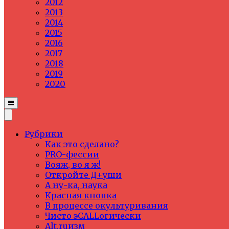
2012
2013
2014
2015
2016
2017
2018
2019
2020
Рубрики
Как это сделано?
PRO-фессии
Вояж, во я ж!
Откройте Д+уши
А ну-ка, наука
Красная кнопка
В процессе окультуривания
Чисто эCALLогически
Alt.ruизм