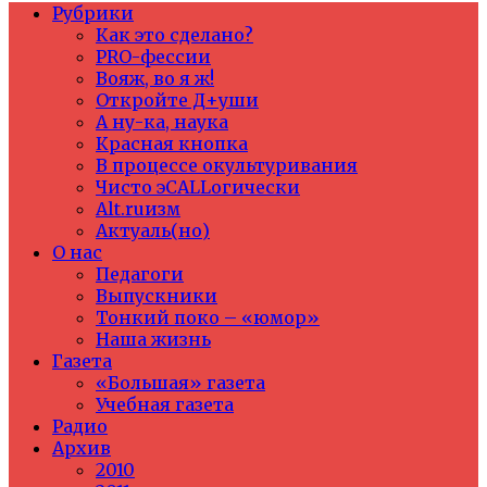
Рубрики
Как это сделано?
PRO-фессии
Вояж, во я ж!
Откройте Д+уши
А ну-ка, наука
Красная кнопка
В процессе окультуривания
Чисто эCALLогически
Alt.ruизм
Актуаль(но)
О нас
Педагоги
Выпускники
Тонкий поко – «юмор»
Наша жизнь
Газета
«Большая» газета
Учебная газета
Радио
Архив
2010