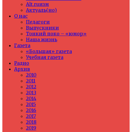
Alt.ruизм
Актуаль(но)
О нас
Педагоги
Выпускники
Тонкий поко – «юмор»
Наша жизнь
Газета
«Большая» газета
Учебная газета
Радио
Архив
2010
2011
2012
2013
2014
2015
2016
2017
2018
2019