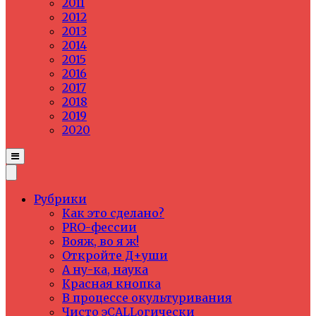
2011
2012
2013
2014
2015
2016
2017
2018
2019
2020
Рубрики
Как это сделано?
PRO-фессии
Вояж, во я ж!
Откройте Д+уши
А ну-ка, наука
Красная кнопка
В процессе окультуривания
Чисто эCALLогически