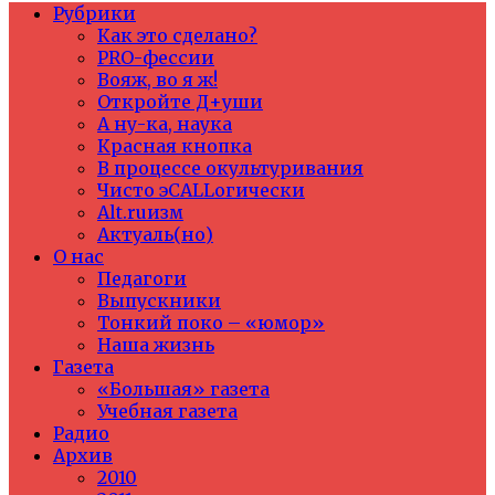
Рубрики
Как это сделано?
PRO-фессии
Вояж, во я ж!
Откройте Д+уши
А ну-ка, наука
Красная кнопка
В процессе окультуривания
Чисто эCALLогически
Alt.ruизм
Актуаль(но)
О нас
Педагоги
Выпускники
Тонкий поко – «юмор»
Наша жизнь
Газета
«Большая» газета
Учебная газета
Радио
Архив
2010