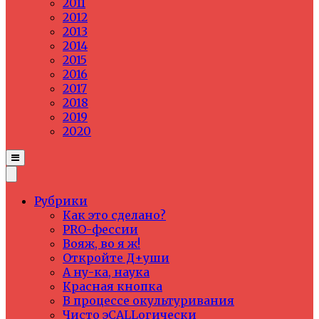
2011
2012
2013
2014
2015
2016
2017
2018
2019
2020
Рубрики
Как это сделано?
PRO-фессии
Вояж, во я ж!
Откройте Д+уши
А ну-ка, наука
Красная кнопка
В процессе окультуривания
Чисто эCALLогически