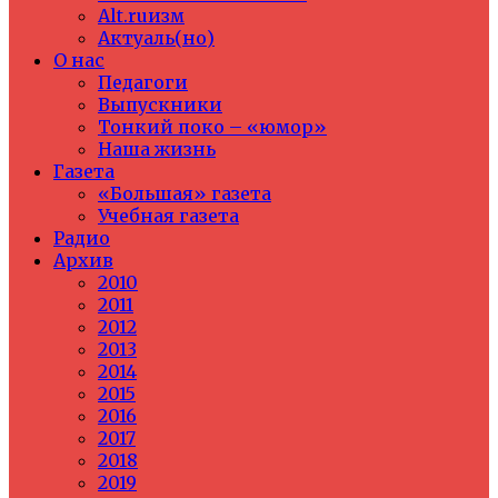
Alt.ruизм
Актуаль(но)
О нас
Педагоги
Выпускники
Тонкий поко – «юмор»
Наша жизнь
Газета
«Большая» газета
Учебная газета
Радио
Архив
2010
2011
2012
2013
2014
2015
2016
2017
2018
2019