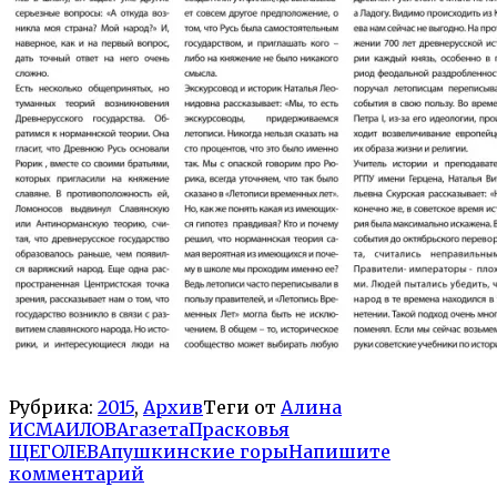
Рубрика:
2015
,
Архив
Теги от
Алина
ИСМАИЛОВА
газета
Прасковья
ЩЕГОЛЕВА
пушкинские горы
Напишите
комментарий