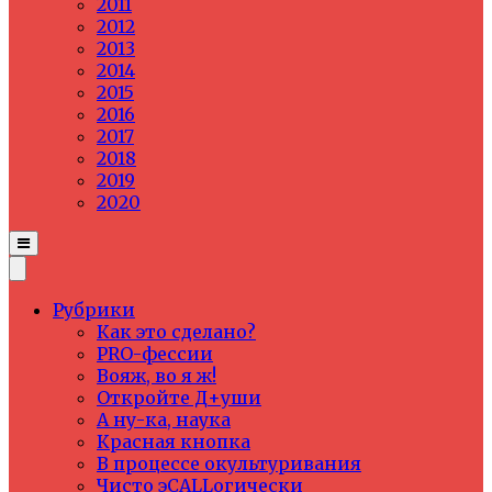
2011
2012
2013
2014
2015
2016
2017
2018
2019
2020
Рубрики
Как это сделано?
PRO-фессии
Вояж, во я ж!
Откройте Д+уши
А ну-ка, наука
Красная кнопка
В процессе окультуривания
Чисто эCALLогически