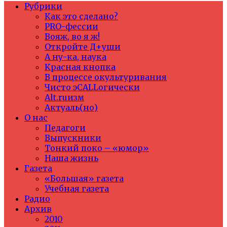
Рубрики
Как это сделано?
PRO-фессии
Вояж, во я ж!
Откройте Д+уши
А ну-ка, наука
Красная кнопка
В процессе окультуривания
Чисто эCALLогически
Alt.ruизм
Актуаль(но)
О нас
Педагоги
Выпускники
Тонкий поко – «юмор»
Наша жизнь
Газета
«Большая» газета
Учебная газета
Радио
Архив
2010