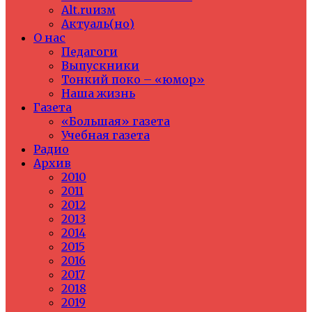
Alt.ruизм
Актуаль(но)
О нас
Педагоги
Выпускники
Тонкий поко – «юмор»
Наша жизнь
Газета
«Большая» газета
Учебная газета
Радио
Архив
2010
2011
2012
2013
2014
2015
2016
2017
2018
2019