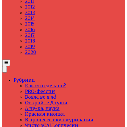
2011
2012
2013
2014
2015
2016
2017
2018
2019
2020
Рубрики
Как это сделано?
PRO-фессии
Вояж, во я ж!
Откройте Д+уши
А ну-ка, наука
Красная кнопка
В процессе окультуривания
Чисто эCALLогически