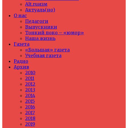
Alt.ruизм
Актуаль(но)
О нас
Педагоги
Выпускники
Тонкий поко – «юмор»
Наша жизнь
Газета
«Большая» газета
Учебная газета
Радио
Архив
2010
2011
2012
2013
2014
2015
2016
2017
2018
2019