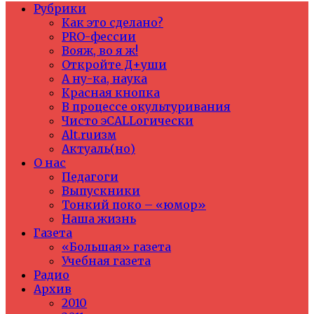
Рубрики
Как это сделано?
PRO-фессии
Вояж, во я ж!
Откройте Д+уши
А ну-ка, наука
Красная кнопка
В процессе окультуривания
Чисто эCALLогически
Alt.ruизм
Актуаль(но)
О нас
Педагоги
Выпускники
Тонкий поко – «юмор»
Наша жизнь
Газета
«Большая» газета
Учебная газета
Радио
Архив
2010