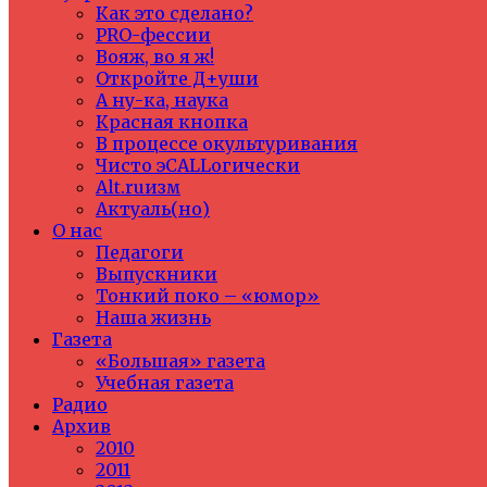
Как это сделано?
PRO-фессии
Вояж, во я ж!
Откройте Д+уши
А ну-ка, наука
Красная кнопка
В процессе окультуривания
Чисто эCALLогически
Alt.ruизм
Актуаль(но)
О нас
Педагоги
Выпускники
Тонкий поко – «юмор»
Наша жизнь
Газета
«Большая» газета
Учебная газета
Радио
Архив
2010
2011