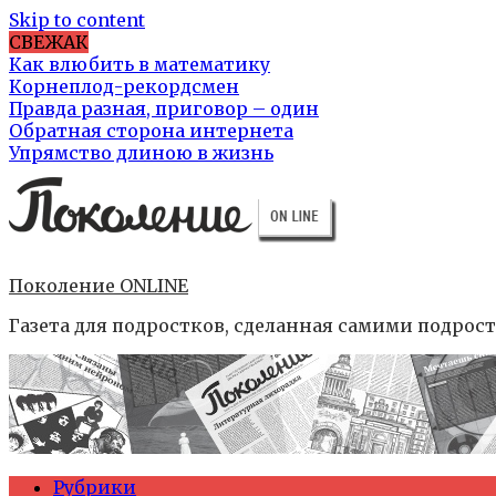
Skip to content
СВЕЖАК
Как влюбить в математику
Корнеплод-рекордсмен
Правда разная, приговор – один
Обратная сторона интернета
Упрямство длиною в жизнь
Поколение ONLINE
Газета для подростков, сделанная самими подрос
Рубрики