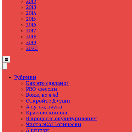
2012
2013
2014
2015
2016
2017
2018
2019
2020
Рубрики
Как это сделано?
PRO-фессии
Вояж, во я ж!
Откройте Д+уши
А ну-ка, наука
Красная кнопка
В процессе окультуривания
Чисто эCALLогически
Alt.ruизм