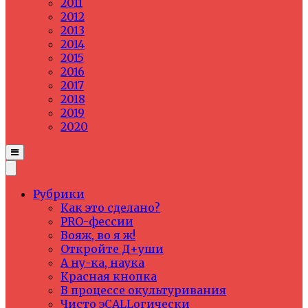
2011
2012
2013
2014
2015
2016
2017
2018
2019
2020
Рубрики
Как это сделано?
PRO-фессии
Вояж, во я ж!
Откройте Д+уши
А ну-ка, наука
Красная кнопка
В процессе окультуривания
Чисто эCALLогически