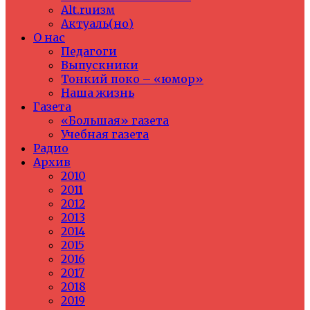
Alt.ruизм
Актуаль(но)
О нас
Педагоги
Выпускники
Тонкий поко – «юмор»
Наша жизнь
Газета
«Большая» газета
Учебная газета
Радио
Архив
2010
2011
2012
2013
2014
2015
2016
2017
2018
2019