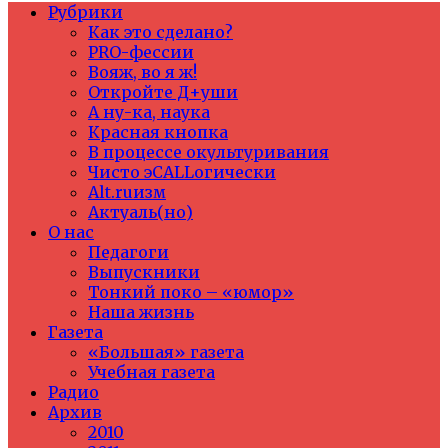
Рубрики
Как это сделано?
PRO-фессии
Вояж, во я ж!
Откройте Д+уши
А ну-ка, наука
Красная кнопка
В процессе окультуривания
Чисто эCALLогически
Alt.ruизм
Актуаль(но)
О нас
Педагоги
Выпускники
Тонкий поко – «юмор»
Наша жизнь
Газета
«Большая» газета
Учебная газета
Радио
Архив
2010