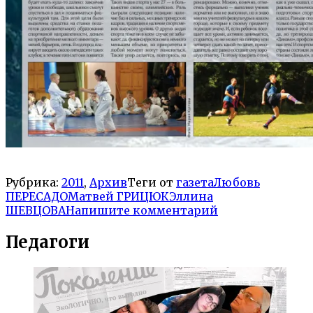
Рубрика:
2011
,
Архив
Теги от
газета
Любовь
ПЕРЕСАДО
Матвей ГРИЦЮК
Эллина
ШЕВЦОВА
Напишите комментарий
Педагоги