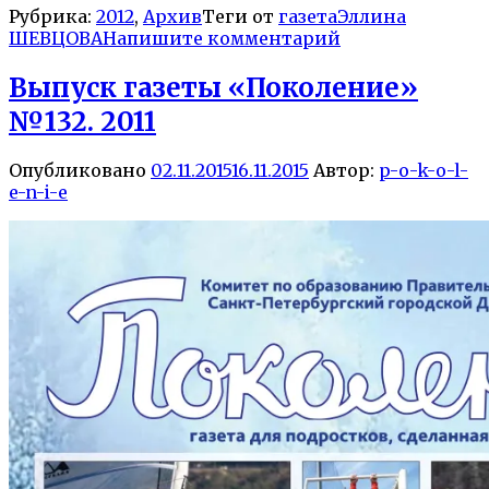
Рубрика:
2012
,
Архив
Теги от
газета
Эллина
ШЕВЦОВА
Напишите комментарий
Выпуск газеты «Поколение»
№132. 2011
Опубликовано
02.11.2015
16.11.2015
Автор:
p-o-k-o-l-
e-n-i-e