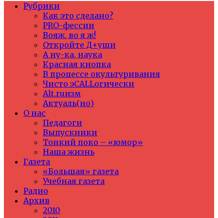
Рубрики
Как это сделано?
PRO-фессии
Вояж, во я ж!
Откройте Д+уши
А ну-ка, наука
Красная кнопка
В процессе окультуривания
Чисто эCALLогически
Alt.ruизм
Актуаль(но)
О нас
Педагоги
Выпускники
Тонкий поко – «юмор»
Наша жизнь
Газета
«Большая» газета
Учебная газета
Радио
Архив
2010