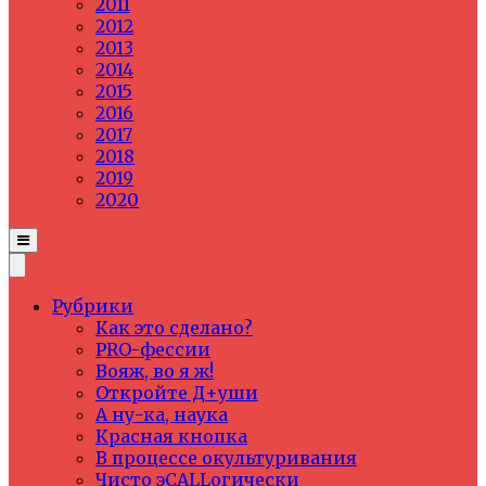
2011
2012
2013
2014
2015
2016
2017
2018
2019
2020
Рубрики
Как это сделано?
PRO-фессии
Вояж, во я ж!
Откройте Д+уши
А ну-ка, наука
Красная кнопка
В процессе окультуривания
Чисто эCALLогически