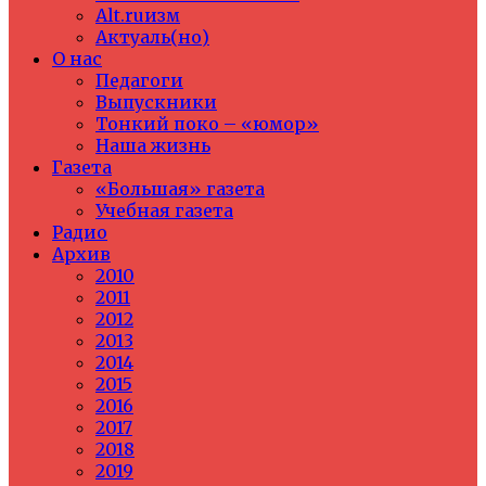
Alt.ruизм
Актуаль(но)
О нас
Педагоги
Выпускники
Тонкий поко – «юмор»
Наша жизнь
Газета
«Большая» газета
Учебная газета
Радио
Архив
2010
2011
2012
2013
2014
2015
2016
2017
2018
2019