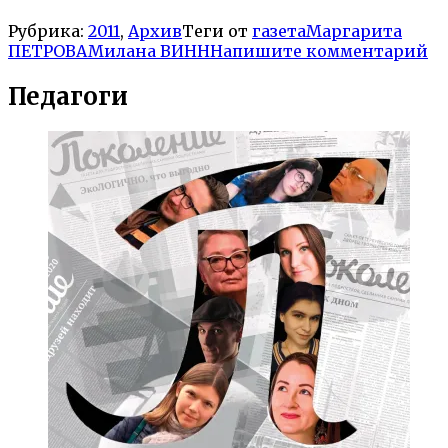
Рубрика:
2011
,
Архив
Теги от
газета
Маргарита
ПЕТРОВА
Милана ВИНН
Напишите комментарий
Педагоги