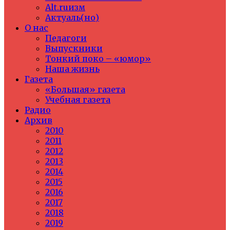
Alt.ruизм
Актуаль(но)
О нас
Педагоги
Выпускники
Тонкий поко – «юмор»
Наша жизнь
Газета
«Большая» газета
Учебная газета
Радио
Архив
2010
2011
2012
2013
2014
2015
2016
2017
2018
2019