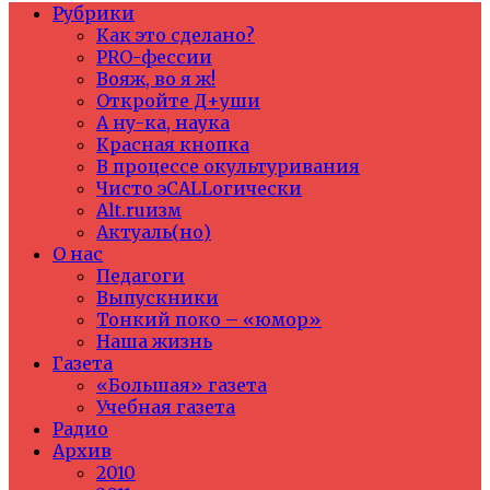
Рубрики
Как это сделано?
PRO-фессии
Вояж, во я ж!
Откройте Д+уши
А ну-ка, наука
Красная кнопка
В процессе окультуривания
Чисто эCALLогически
Alt.ruизм
Актуаль(но)
О нас
Педагоги
Выпускники
Тонкий поко – «юмор»
Наша жизнь
Газета
«Большая» газета
Учебная газета
Радио
Архив
2010