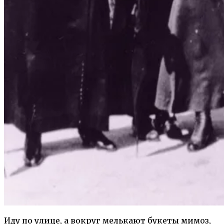
Иду по улице, а вокруг мелькают букеты мимоз,