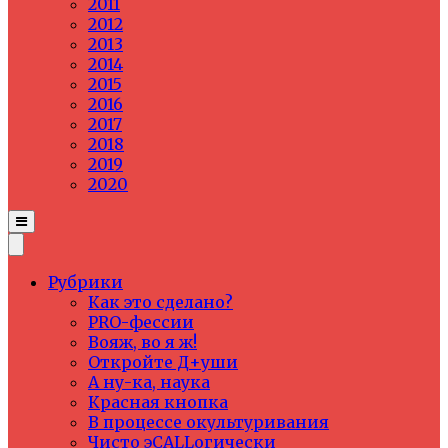
2011
2012
2013
2014
2015
2016
2017
2018
2019
2020
Рубрики
Как это сделано?
PRO-фессии
Вояж, во я ж!
Откройте Д+уши
А ну-ка, наука
Красная кнопка
В процессе окультуривания
Чисто эCALLогически