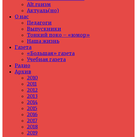
Alt.ruизм
Актуаль(но)
О нас
Педагоги
Выпускники
Тонкий поко – «юмор»
Наша жизнь
Газета
«Большая» газета
Учебная газета
Радио
Архив
2010
2011
2012
2013
2014
2015
2016
2017
2018
2019