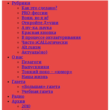
Рубрики
Как это сделано?
PRO-фессии
Вояж, во я ж!
Откройте Д+уши
А ну-ка, наука
Красная кнопка
В процессе окультуривания
Чисто эCALLогически
Alt.ruизм
Актуаль(но)
О нас
Педагоги
Выпускники
Тонкий поко – «юмор»
Наша жизнь
Газета
«Большая» газета
Учебная газета
Радио
Архив
2010