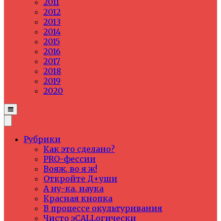
2011
2012
2013
2014
2015
2016
2017
2018
2019
2020
Рубрики
Как это сделано?
PRO-фессии
Вояж, во я ж!
Откройте Д+уши
А ну-ка, наука
Красная кнопка
В процессе окультуривания
Чисто эCALLогически