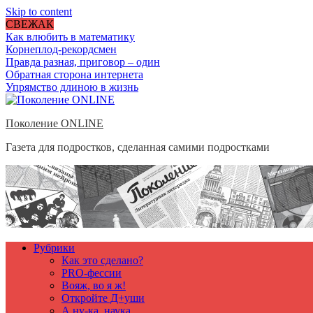
Skip to content
СВЕЖАК
Как влюбить в математику
Корнеплод-рекордсмен
Правда разная, приговор – один
Обратная сторона интернета
Упрямство длиною в жизнь
Поколение ONLINE
Газета для подростков, сделанная самими подростками
Рубрики
Как это сделано?
PRO-фессии
Вояж, во я ж!
Откройте Д+уши
А ну-ка, наука