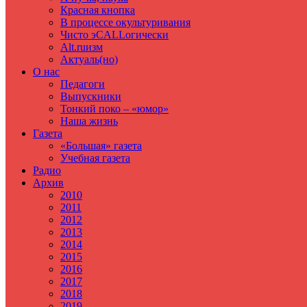
Красная кнопка
В процессе окультуривания
Чисто эCALLогически
Alt.ruизм
Актуаль(но)
О нас
Педагоги
Выпускники
Тонкий поко – «юмор»
Наша жизнь
Газета
«Большая» газета
Учебная газета
Радио
Архив
2010
2011
2012
2013
2014
2015
2016
2017
2018
2019