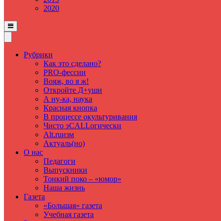
2020
Рубрики
Как это сделано?
PRO-фессии
Вояж, во я ж!
Откройте Д+уши
А ну-ка, наука
Красная кнопка
В процессе окультуривания
Чисто эCALLогически
Alt.ruизм
Актуаль(но)
О нас
Педагоги
Выпускники
Тонкий поко – «юмор»
Наша жизнь
Газета
«Большая» газета
Учебная газета