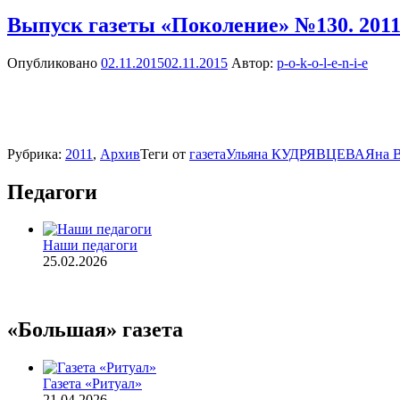
Выпуск газеты «Поколение» №130. 201
Опубликовано
02.11.2015
02.11.2015
Автор:
p-o-k-o-l-e-n-i-e
Рубрика:
2011
,
Архив
Теги от
газета
Ульяна КУДРЯВЦЕВА
Яна
Педагоги
Наши педагоги
25.02.2026
«Большая» газета
Газета «Ритуал»
21.04.2026