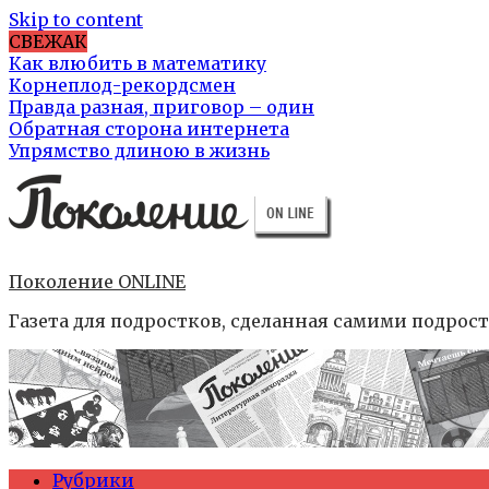
Skip to content
СВЕЖАК
Как влюбить в математику
Корнеплод-рекордсмен
Правда разная, приговор – один
Обратная сторона интернета
Упрямство длиною в жизнь
Поколение ONLINE
Газета для подростков, сделанная самими подрос
Рубрики