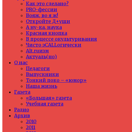
Как это сделано?
PRO-фессии
Вояж, во я ж!
Откройте Д+уши
А ну-ка, наука
Красная кнопка
В процессе окультуривания
Чисто эCALLогически
Alt.ruизм
Актуаль(но)
О нас
Педагоги
Выпускники
Тонкий поко – «юмор»
Наша жизнь
Газета
«Большая» газета
Учебная газета
Радио
Архив
2010
2011