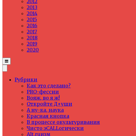
2012
2013
2014
2015
2016
2017
2018
2019
2020
Рубрики
Как это сделано?
PRO-фессии
Вояж, во я ж!
Откройте Д+уши
А ну-ка, наука
Красная кнопка
В процессе окультуривания
Чисто эCALLогически
Alt.ruизм