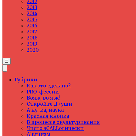
2012
2013
2014
2015
2016
2017
2018
2019
2020
Рубрики
Как это сделано?
PRO-фессии
Вояж, во я ж!
Откройте Д+уши
А ну-ка, наука
Красная кнопка
В процессе окультуривания
Чисто эCALLогически
Alt.ruизм