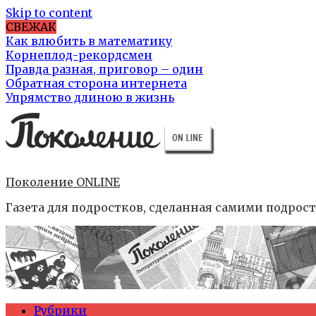
Skip to content
СВЕЖАК
Как влюбить в математику
Корнеплод-рекордсмен
Правда разная, приговор – один
Обратная сторона интернета
Упрямство длиною в жизнь
Поколение ONLINE
Газета для подростков, сделанная самими подрос
Рубрики