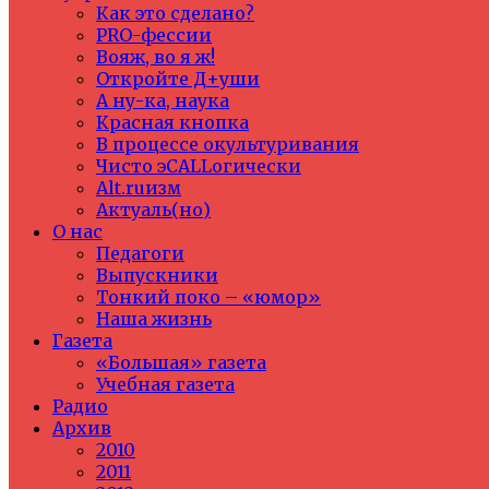
Как это сделано?
PRO-фессии
Вояж, во я ж!
Откройте Д+уши
А ну-ка, наука
Красная кнопка
В процессе окультуривания
Чисто эCALLогически
Alt.ruизм
Актуаль(но)
О нас
Педагоги
Выпускники
Тонкий поко – «юмор»
Наша жизнь
Газета
«Большая» газета
Учебная газета
Радио
Архив
2010
2011