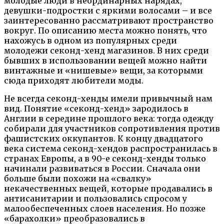
молодые люди в неординарных нарядах,
девушки-подростки с яркими волосами – и все
заинтересованно рассматривают пространство
вокруг. По описанию места можно понять, что
нахожусь в одном из популярных среди
молодежи секонд-хенд магазинов. В них среди
бывших в использовании вещей можно найти
винтажные и «нишевые» вещи, за которыми
сюда приходят любители моды.
Не всегда секонд-хенды имели привычный нам
вид. Понятие «секонд-хенд» зародилось в
Англии в середине прошлого века: тогда одежду
собирали для участников сопротивления против
фашистских оккупантов. К концу двадцатого
века система секонд-хендов распространилась в
странах Европы, а в 90-е секонд-хенды только
начинали развиваться в России. Сначала они
больше были похожи на «свалку»
некачественных вещей, которые продавались в
антисанитарии и пользовались спросом у
малообеспеченных слоев населения. Но позже
«барахолки» преобразовались в