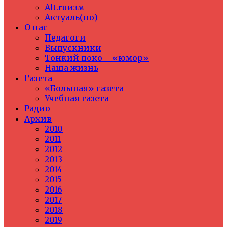
Alt.ruизм
Актуаль(но)
О нас
Педагоги
Выпускники
Тонкий поко – «юмор»
Наша жизнь
Газета
«Большая» газета
Учебная газета
Радио
Архив
2010
2011
2012
2013
2014
2015
2016
2017
2018
2019