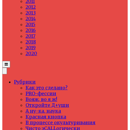
2011
2012
2013
2014
2015
2016
2017
2018
2019
2020
Рубрики
Как это сделано?
PRO-фессии
Вояж, во я ж!
Откройте Д+уши
А ну-ка, наука
Красная кнопка
В процессе окультуривания
Чисто эCALLогически