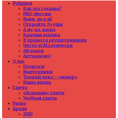
Рубрики
Как это сделано?
PRO-фессии
Вояж, во я ж!
Откройте Д+уши
А ну-ка, наука
Красная кнопка
В процессе окультуривания
Чисто эCALLогически
Alt.ruизм
Актуаль(но)
О нас
Педагоги
Выпускники
Тонкий поко – «юмор»
Наша жизнь
Газета
«Большая» газета
Учебная газета
Радио
Архив
2010