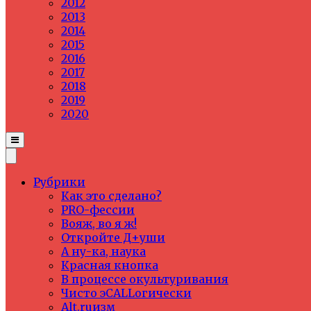
2012
2013
2014
2015
2016
2017
2018
2019
2020
Рубрики
Как это сделано?
PRO-фессии
Вояж, во я ж!
Откройте Д+уши
А ну-ка, наука
Красная кнопка
В процессе окультуривания
Чисто эCALLогически
Alt.ruизм