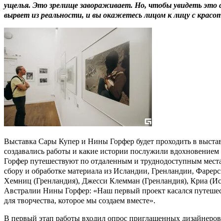
ущелья. Это зрелище завораживает. Но, чтобы увидеть это
вырвет из реальности, и вы окажетесь лицом к лицу с красот
Выставка Сары Купер и Нины Горфер будет проходить в выставоч
создавались работы и какие истории послужили вдохновением 
Горфер путешествуют по отдаленным и труднодоступным местам
сбору и обработке материала из Исландии, Гренландии, Фарер
Хемниц (Гренландия), Джесси Клемман (Гренландия), Криа (Ис
Австралии Нины Горфер: «Наш первый проект касался путешеств
для творчества, которое мы создаем вместе».
В первый этап работы входил опрос приглашенных дизайнеров, 