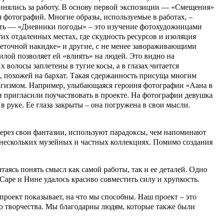
ринялись за работу. В основу первой экспозиции — «Смещения»
фотографий. Многие образы, используемые в работах, –
асть — «Дневники погоды» – это изучение фотохудожницами
их отдаленных местах, где скудность ресурсов и изоляция
еточной накидке» и другие, с не менее завораживающими
илой позволяет ей «влиять» на людей. Это видно на
олосы заплетены в тугие косы, а в глазах читается
и, похожей на бархат. Такая сдержанность присуща многим
рагизмом. Например, улыбающаяся героиня фотографии «Аана в
и пригласили поучаствовать в проекте. На фотографии девушка
в руке. Ее глаза закрыты – она погружена в свои мысли.
через свои фантазии, используют парадоксы, чем напоминают
 нескольких музейных и частных коллекциях. Помимо создания
таясь понять смысл как самой работы, так и ее деталей. Одно
Саре и Нине удалось красиво совместить силу и хрупкость.
роект показывает, на что мы способны. Наш проект – это
го творчества. Мы благодарны людям, которые также были