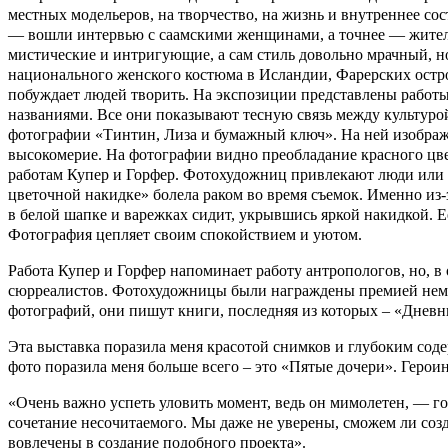
местных модельеров, на творчество, на жизнь и внутреннее со
— вошли интервью с саамскими женщинами, а точнее — житель
мистические и интригующие, а сам стиль довольно мрачный, 
национального женского костюма в Исландии, Фарерских остров
побуждает людей творить. На экспозиции представлены работ
названиями. Все они показывают тесную связь между культурой
фотографии «Тинтин, Лиза и бумажный ключ». На ней изображе
высокомерие. На фотографии видно преобладание красного цвет
работам Купер и Горфер. Фотохудожниц привлекают люди или 
цветочной накидке» болела раком во время съемок. Именно из-
в белой шапке и варежках сидит, укрывшись яркой накидкой. Е
Фотография цепляет своим спокойствием и уютом.
Работа Купер и Горфер напоминает работу антропологов, но, 
сюрреалистов. Фотохудожницы были награждены премией немец
фотографий, они пишут книги, последняя из которых – «Дневн
Эта выставка поразила меня красотой снимков и глубоким содер
фото поразила меня больше всего – это «Пятые дочери». Герои
«Очень важно успеть уловить момент, ведь он мимолетен, — г
сочетание несочитаемого. Мы даже не уверены, сможем ли соз
вовлечены в создание подобного проекта».