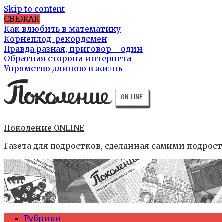
Skip to content
СВЕЖАК
Как влюбить в математику
Корнеплод-рекордсмен
Правда разная, приговор – один
Обратная сторона интернета
Упрямство длиною в жизнь
Поколение ONLINE
Газета для подростков, сделанная самими подрос
Рубрики