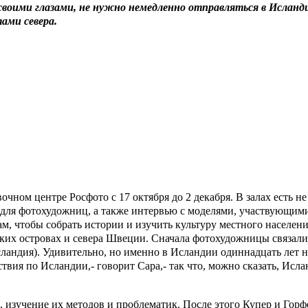
 своими глазами, не нужно немедленно отправляться в Исла
ами севера.
ном центре Росфото с 17 октября до 2 декабря. В залах есть не
для фотохудожниц, а также интервью с моделями, участвующими
, чтобы собрать истории и изучить культуру местного населени
ских островах и севера Швеции. Сначала фотохудожницы связал
ландия). Удивительно, но именно в Исландии одиннадцать лет 
ия по Исландии,- говорит Сара,- так что, можно сказать, Ислан
изучение их методов и проблематик. После этого Купер и Горфе