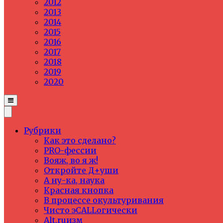
2012
2013
2014
2015
2016
2017
2018
2019
2020
Рубрики
Как это сделано?
PRO-фессии
Вояж, во я ж!
Откройте Д+уши
А ну-ка, наука
Красная кнопка
В процессе окультуривания
Чисто эCALLогически
Alt.ruизм