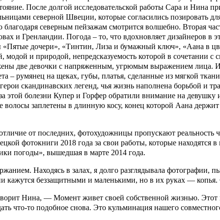
стояние. После долгой исследовательской работы Сара и Нина п
ницами северной Швеции, которые согласились позировать для 
но благодаря северным пейзажам смотрится волшебно. Вторая ч
ах и Гренландии. Погода – то, что вдохновляет дизайнеров в эт
ы «Пятые дочери», «Тинтин, Лиза и бумажный ключ», «Аана в цв
, модой и природой, непредсказуемость которой в сочетании с с
ны две девочки с напряженным, угрюмым выражением лица. Их в
а – румянец на щеках, губы, платья, сделанные из мягкой ткан
герои скандинавских легенд, чья жизнь наполнена борьбой и т
за этой болезни Купер и Горфер обратили внимание на девушку 
е волосы заплетены в длинную косу, конец которой Аана держит 
в отличие от последних, фотохудожницы пропускают реальность 
кой фотокниги 2018 года за свои работы, которые находятся в
ики погоды», вышедшая в марте 2014 года.
жанием. Находясь в залах, я долго разглядывала фотографии, пы
ни кажутся беззащитными и маленькими, но в их руках — копья. 
оворит Нина, — Момент живет своей собственной жизнью. Этот п
дать что-то подобное снова. Это кульминация нашего совместно