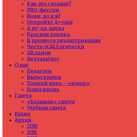
Как это сделано?
PRO-фессии
Вояж, во я ж!
Откройте Д+уши
А ну-ка, наука
Красная кнопка
В процессе окультуривания
Чисто эCALLогически
Alt.ruизм
Актуаль(но)
О нас
Педагоги
Выпускники
Тонкий поко – «юмор»
Наша жизнь
Газета
«Большая» газета
Учебная газета
Радио
Архив
2010
2011