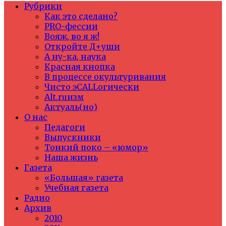
Рубрики
Как это сделано?
PRO-фессии
Вояж, во я ж!
Откройте Д+уши
А ну-ка, наука
Красная кнопка
В процессе окультуривания
Чисто эCALLогически
Alt.ruизм
Актуаль(но)
О нас
Педагоги
Выпускники
Тонкий поко – «юмор»
Наша жизнь
Газета
«Большая» газета
Учебная газета
Радио
Архив
2010