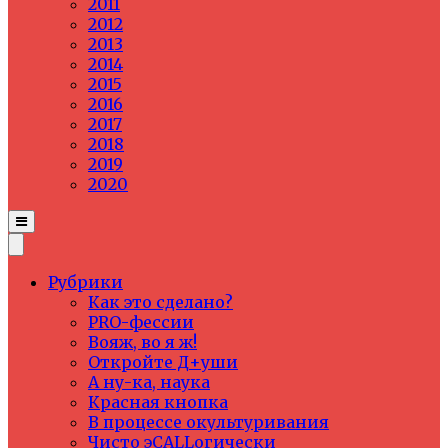
2011
2012
2013
2014
2015
2016
2017
2018
2019
2020
Рубрики
Как это сделано?
PRO-фессии
Вояж, во я ж!
Откройте Д+уши
А ну-ка, наука
Красная кнопка
В процессе окультуривания
Чисто эCALLогически