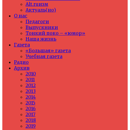
Alt.ruизм
Актуаль(но)
О нас
Педагоги
Выпускники
Тонкий поко – «юмор»
Наша жизнь
Газета
«Большая» газета
Учебная газета
Радио
Архив
2010
2011
2012
2013
2014
2015
2016
2017
2018
2019