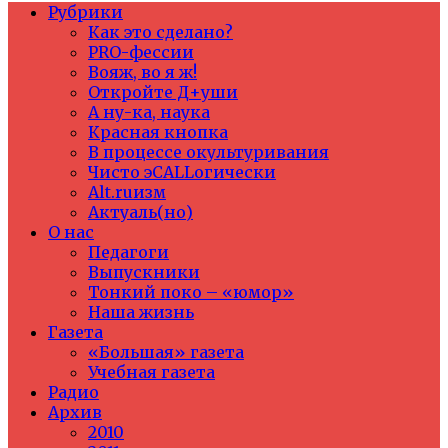
Рубрики
Как это сделано?
PRO-фессии
Вояж, во я ж!
Откройте Д+уши
А ну-ка, наука
Красная кнопка
В процессе окультуривания
Чисто эCALLогически
Alt.ruизм
Актуаль(но)
О нас
Педагоги
Выпускники
Тонкий поко – «юмор»
Наша жизнь
Газета
«Большая» газета
Учебная газета
Радио
Архив
2010