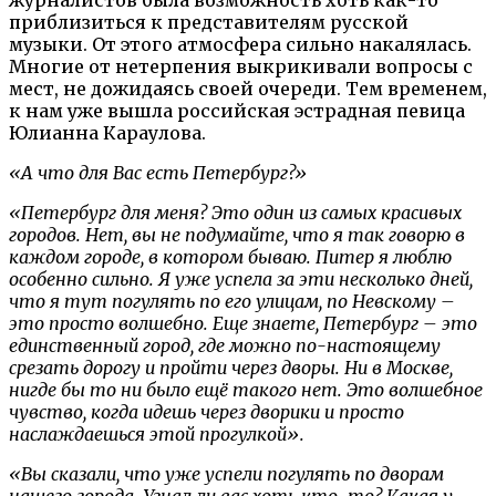
приблизиться к представителям русской
музыки. От этого атмосфера сильно накалялась.
Многие от нетерпения выкрикивали вопросы с
мест, не дожидаясь своей очереди. Тем временем,
к нам уже вышла российская эстрадная певица
Юлианна Караулова.
«А что для Вас есть Петербург?»
«Петербург для меня? Это один из самых красивых
городов. Нет, вы не подумайте, что я так говорю в
каждом городе, в котором бываю. Питер я люблю
особенно сильно. Я уже успела за эти несколько дней,
что я тут погулять по его улицам, по Невскому –
это просто волшебно. Еще знаете, Петербург – это
единственный город, где можно по-настоящему
срезать дорогу и пройти через дворы. Ни в Москве,
нигде бы то ни было ещё такого нет. Это волшебное
чувство, когда идешь через дворики и просто
наслаждаешься этой прогулкой».
«Вы сказали, что уже успели погулять по дворам
нашего города. Узнал ли вас хоть кто-то? Какая у