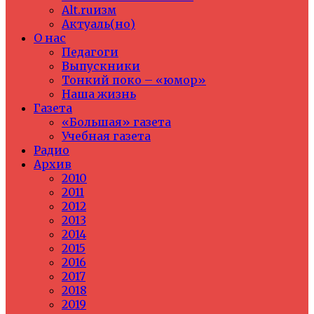
Alt.ruизм
Актуаль(но)
О нас
Педагоги
Выпускники
Тонкий поко – «юмор»
Наша жизнь
Газета
«Большая» газета
Учебная газета
Радио
Архив
2010
2011
2012
2013
2014
2015
2016
2017
2018
2019