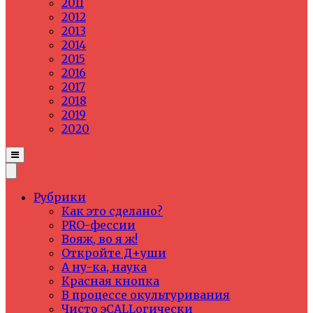
2011
2012
2013
2014
2015
2016
2017
2018
2019
2020
Рубрики
Как это сделано?
PRO-фессии
Вояж, во я ж!
Откройте Д+уши
А ну-ка, наука
Красная кнопка
В процессе окультуривания
Чисто эCALLогически