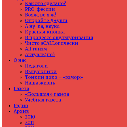
Как это сделано?
PRO-фессии
Вояж, во я ж!
Откройте Д+уши
А ну-ка, наука
Красная кнопка
В процессе окультуривания
Чисто эCALLогически
Alt.ruизм
Актуаль(но)
О нас
Педагоги
Выпускники
Тонкий поко – «юмор»
Наша жизнь
Газета
«Большая» газета
Учебная газета
Радио
Архив
2010
2011