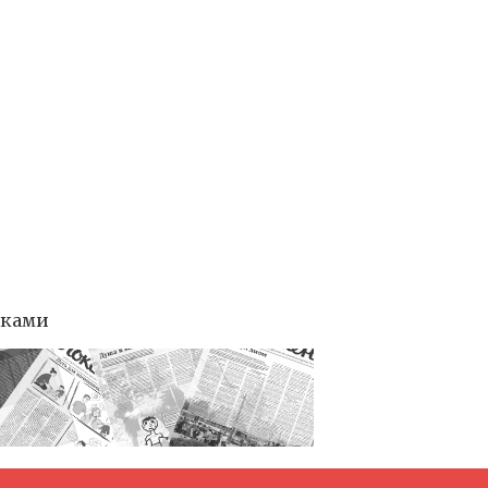
тками