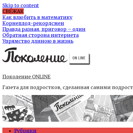
Skip to content
СВЕЖАК
Как влюбить в математику
Корнеплод-рекордсмен
Правда разная, приговор – один
Обратная сторона интернета
Упрямство длиною в жизнь
Поколение ONLINE
Газета для подростков, сделанная самими подрос
Рубрики