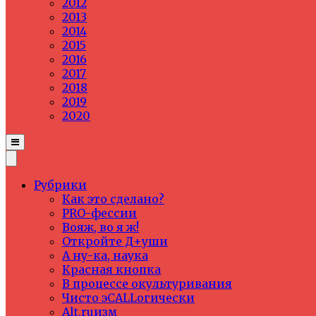
2012
2013
2014
2015
2016
2017
2018
2019
2020
Рубрики
Как это сделано?
PRO-фессии
Вояж, во я ж!
Откройте Д+уши
А ну-ка, наука
Красная кнопка
В процессе окультуривания
Чисто эCALLогически
Alt.ruизм