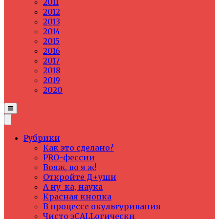
2011
2012
2013
2014
2015
2016
2017
2018
2019
2020
Рубрики
Как это сделано?
PRO-фессии
Вояж, во я ж!
Откройте Д+уши
А ну-ка, наука
Красная кнопка
В процессе окультуривания
Чисто эCALLогически