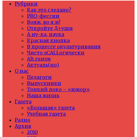
Рубрики
Как это сделано?
PRO-фессии
Вояж, во я ж!
Откройте Д+уши
А ну-ка, наука
Красная кнопка
В процессе окультуривания
Чисто эCALLогически
Alt.ruизм
Актуаль(но)
О нас
Педагоги
Выпускники
Тонкий поко – «юмор»
Наша жизнь
Газета
«Большая» газета
Учебная газета
Радио
Архив
2010