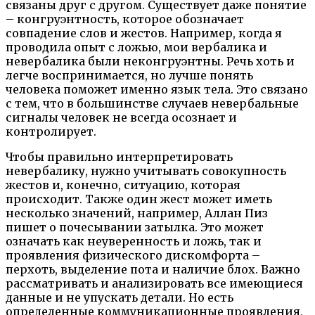
связаны друг с другом. Существует даже понятие
– конгруэнтность, которое обозначает
совпадение слов и жестов. Например, когда я
проводила опыт с ложью, мои вербалика и
невербалика были неконгруэнтны. Речь хоть и
легче воспринимается, но лучше понять
человека поможет именно язык тела. Это связано
с тем, что в большинстве случаев невербальные
сигналы человек не всегда осознает и
контролирует.
Чтобы правильно интерпретировать
невербалику, нужно учитывать совокупность
жестов и, конечно, ситуацию, которая
происходит. Также один жест может иметь
несколько значений, например, Аллан Пиз
пишет о почесывании затылка. Это может
означать как неуверенность и ложь, так и
проявления физического дискомфорта –
перхоть, выделение пота и наличие блох. Важно
рассматривать и анализировать все имеющиеся
данные и не упускать детали. Но есть
определенные коммуникационные проявления,