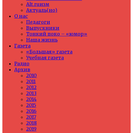
Alt.ruизм
Актуаль(но)
О нас
Педагоги
Выпускники
Тонкий поко – «юмор»
Наша жизнь
Газета
«Большая» газета
Учебная газета
Радио
Архив
2010
2011
2012
2013
2014
2015
2016
2017
2018
2019