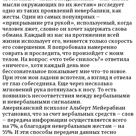
мысли окружающих по их жестам» исследует
одно из таких проявлений невербалики, как
жесты. Один из самых популярных –
«прикрывание рта рукой», используемый, когда
человек лжет, словно он хочет задержать слова
обмана. Каждый из нас на протяжении всей
жизни использует его, меняется только скорость
его совершения. Я попробовала намеренно
соврать и проследить, что произойдет с моим
телом. На вопрос: «что тебе снилось?» ответила
«ничего», хотя каждый день мое
бессознательное показывает мне что-то новое.
При этом мои ладони вспотели, а взгляд я отвела
от глаз собеседника. Еще через несколько
мгновений рука потянулась к носу. То есть
появились несоответствия между вербальными
и невербальными сигналами.
Американский психолог Альберт Мейерабиан
установил, что за счет вербальных средств – слов
– передача информации осуществляется всего
на 7%, а благодаря невербальным жестам – на
55%. И эти способы передачи данных тесно