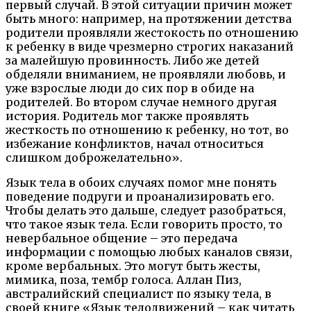
первый случай. В этой ситуации причин может
быть много: например, на протяжении детства
родители проявляли жестокость по отношению
к ребенку в виде чрезмерно строгих наказаний
за малейшую провинность. Либо же детей
обделяли вниманием, не проявляли любовь, и
уже взрослые люди до сих пор в обиде на
родителей. Во втором случае немного другая
история. Родитель мог также проявлять
жесткость по отношению к ребенку, но тот, во
избежание конфликтов, начал относиться
слишком доброжелательно».
Язык тела в обоих случаях помог мне понять
поведение подруги и проанализировать его.
Чтобы делать это дальше, следует разобраться,
что такое язык тела. Если говорить просто, то
невербальное общение – это передача
информации с помощью любых каналов связи,
кроме вербальных. Это могут быть жесты,
мимика, поза, тембр голоса. Аллан Пиз,
австралийский специалист по языку тела, в
своей книге «Язык телодвижений – как читать