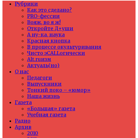
Рубрики
Как это сделано?
PRO-фессии
Вояж, во я ж!
Откройте Д+уши
А ну-ка, наука
Красная кнопка
В процессе окультуривания
Чисто эCALLогически
Alt.ruизм
Актуаль(но)
О нас
Педагоги
Выпускники
Тонкий поко – «юмор»
Наша жизнь
Газета
«Большая» газета
Учебная газета
Радио
Архив
2010