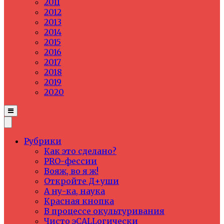
2011
2012
2013
2014
2015
2016
2017
2018
2019
2020
Рубрики
Как это сделано?
PRO-фессии
Вояж, во я ж!
Откройте Д+уши
А ну-ка, наука
Красная кнопка
В процессе окультуривания
Чисто эCALLогически