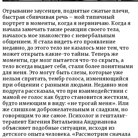
Отрывание заусенцев, поднятые сжатые плечи,
быстрая сбивчивая речь – мой типичный
портрет в моменты, когда я нервничаю. Когда я
начала замечать такие реакции своего тела,
началось мое знакомство с невербальным
общением. Я стала видеть его проявление
недавно, до этого тело не казалось мне тем, что
может открыть какие-то тайны. Теперь же
моменты, где мозг пытается что-то скрыть, а
тело всегда выдает себя, стали более понятными
для меня. Это могут быть слезы, которые уже
нельзя спрятать, тембр голоса, изменяющийся
при общении с разными людьми. Недавно моя
подруга рассказала, что при взаимодействии с
мамой ее голос как будто становится жестким,
будто имеющим в виду: «не трогай меня». Или
же слишком доброжелательным и сладким, но
говорящим то же самое. Психолог и гештальт-
терапевт Евгения Витальевна Андрианова
объясняет подобные ситуации, исходя из
детского опыта человека. «Рассмотрим сначала