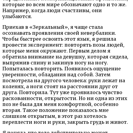
которые во всем мире обозначают одно и то же.
Например, когда люди счастливы, они
улыбаются.
Приехав в «Зеркальный», я чаще стала
осознавать проявления своей невербалики.
Чтобы быстрее освоить этот язык, я решила
провести эксперимент: повторять позы людей,
которые меня окружают. Первым делом я
обратила внимание на девушку, которая сидела,
выпрямив спину и закинув ногу на ногу.
Попыталась повторить. Появилось ощущение
уверенности, обладания над собой. Затем
посмотрела на другого человека: руки лежат на
коленях, а ноги стоят на расстоянии друг от
друга. Повторила. Тут уже проявилось чувство
раскованности, открытости. Но ни одна из этих
поз не была для меня комфортной, особенно
вторая. Такое положение показалось мне
слишком открытым, в этот раз хотелось
переплести ноги и руки, закрыть грудь и живот.
Я поняла, что тело действительно может