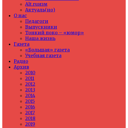
Alt.ruизм
Актуаль(но)
О нас
Педагоги
Выпускники
Тонкий поко – «юмор»
Наша жизнь
Газета
«Большая» газета
Учебная газета
Радио
Архив
2010
2011
2012
2013
2014
2015
2016
2017
2018
2019