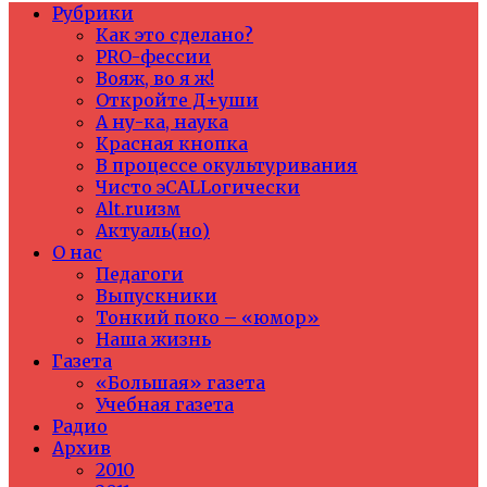
Рубрики
Как это сделано?
PRO-фессии
Вояж, во я ж!
Откройте Д+уши
А ну-ка, наука
Красная кнопка
В процессе окультуривания
Чисто эCALLогически
Alt.ruизм
Актуаль(но)
О нас
Педагоги
Выпускники
Тонкий поко – «юмор»
Наша жизнь
Газета
«Большая» газета
Учебная газета
Радио
Архив
2010