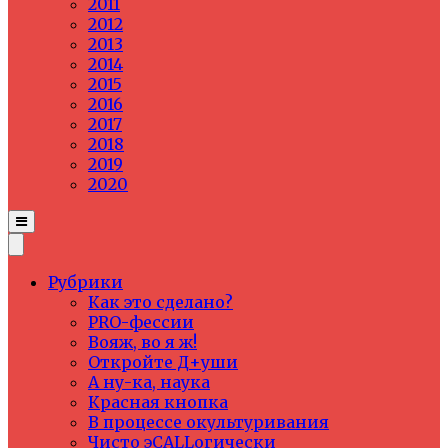
2011
2012
2013
2014
2015
2016
2017
2018
2019
2020
Рубрики
Как это сделано?
PRO-фессии
Вояж, во я ж!
Откройте Д+уши
А ну-ка, наука
Красная кнопка
В процессе окультуривания
Чисто эCALLогически