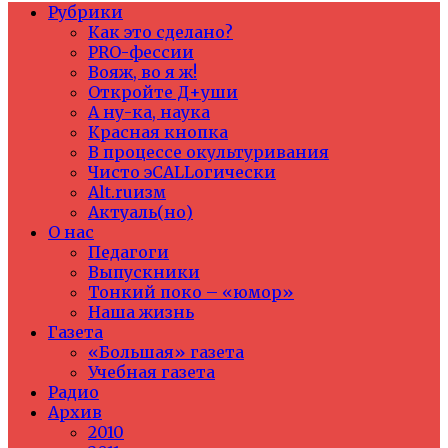
Рубрики
Как это сделано?
PRO-фессии
Вояж, во я ж!
Откройте Д+уши
А ну-ка, наука
Красная кнопка
В процессе окультуривания
Чисто эCALLогически
Alt.ruизм
Актуаль(но)
О нас
Педагоги
Выпускники
Тонкий поко – «юмор»
Наша жизнь
Газета
«Большая» газета
Учебная газета
Радио
Архив
2010