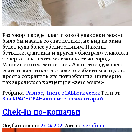
Разговор о вреде пластиковой упаковки можно
было бы начать со статистики, но вид из окна
будет куда более убедительным. Пакеты,
бутылки, фантики и другая «быстрая» упаковка
теперь стала неотъемлемой частью города.
Многие с этим смирились. А кто-то задумался:
если от пластика так тяжело избавиться, нужно
просто сократить его потребление. Примерно
так зародилась концепция «zero waste»
Рубрика:
Разное
,
Чисто эCALLогически
Теги от
Зоя КРАСНОВА
Напишите комментарий
Chek-in по-кошачьи
Опубликовано
23.04.2021
Автор:
serafima