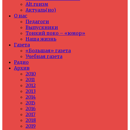
Alt.ruизм
Актуаль(но)
О нас
Педагоги
Выпускники
Тонкий поко – «юмор»
Наша жизнь
Газета
«Большая» газета
Учебная газета
Радио
Архив
2010
2011
2012
2013
2014
2015
2016
2017
2018
2019