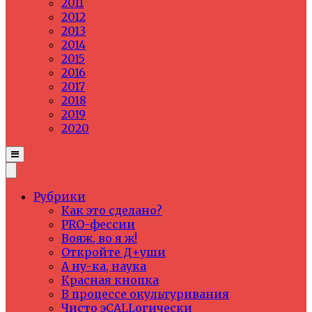
2011
2012
2013
2014
2015
2016
2017
2018
2019
2020
Рубрики
Как это сделано?
PRO-фессии
Вояж, во я ж!
Откройте Д+уши
А ну-ка, наука
Красная кнопка
В процессе окультуривания
Чисто эCALLогически