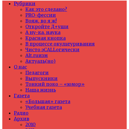
Рубрики
Как это сделано?
PRO-фессии
Вояж, во я ж!
Откройте Д+уши
А ну-ка, наука
Красная кнопка
В процессе окультуривания
Чисто эCALLогически
Alt.ruизм
Актуаль(но)
О нас
Педагоги
Выпускники
Тонкий поко – «юмор»
Наша жизнь
Газета
«Большая» газета
Учебная газета
Радио
Архив
2010