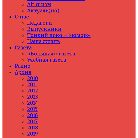
Alt.ruизм
Актуаль(но)
О нас
Педагоги
Выпускники
Тонкий поко – «юмор»
Наша жизнь
Газета
«Большая» газета
Учебная газета
Радио
Архив
2010
2011
2012
2013
2014
2015
2016
2017
2018
2019