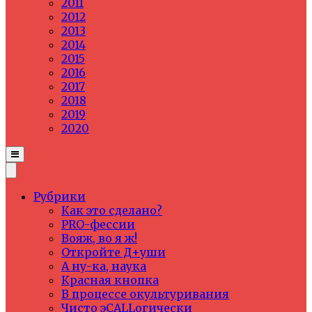
2011
2012
2013
2014
2015
2016
2017
2018
2019
2020
Рубрики
Как это сделано?
PRO-фессии
Вояж, во я ж!
Откройте Д+уши
А ну-ка, наука
Красная кнопка
В процессе окультуривания
Чисто эCALLогически