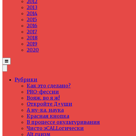
2012
2013
2014
2015
2016
2017
2018
2019
2020
Рубрики
Как это сделано?
PRO-фессии
Вояж, во я ж!
Откройте Д+уши
А ну-ка, наука
Красная кнопка
В процессе окультуривания
Чисто эCALLогически
Alt.ruизм