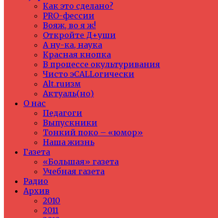
Как это сделано?
PRO-фессии
Вояж, во я ж!
Откройте Д+уши
А ну-ка, наука
Красная кнопка
В процессе окультуривания
Чисто эCALLогически
Alt.ruизм
Актуаль(но)
О нас
Педагоги
Выпускники
Тонкий поко – «юмор»
Наша жизнь
Газета
«Большая» газета
Учебная газета
Радио
Архив
2010
2011