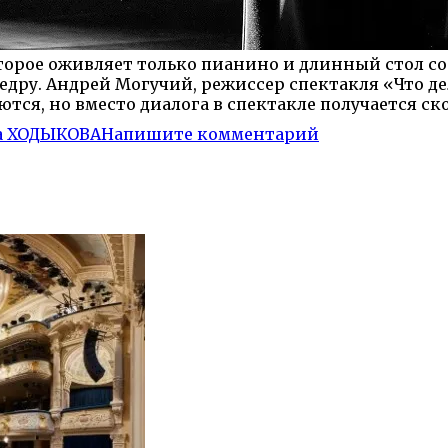
оторое оживляет только пианино и длинный стол с
едру.
Андрей Могучий, режиссер спектакля «Что дел
ся, но вместо диалога в спектакле получается ско
а ХОДЫКОВА
Напишите комментарий