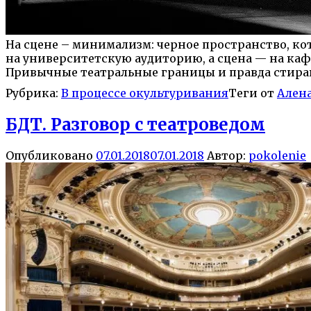
На сцене – минимализм: черное пространство, к
на университетскую аудиторию, а сцена — на каф
Привычные театральные границы и правда стирают
Рубрика:
В процессе окультуривания
Теги от
Ален
БДТ. Разговор с театроведом
Опубликовано
07.01.2018
07.01.2018
Автор:
pokolenie