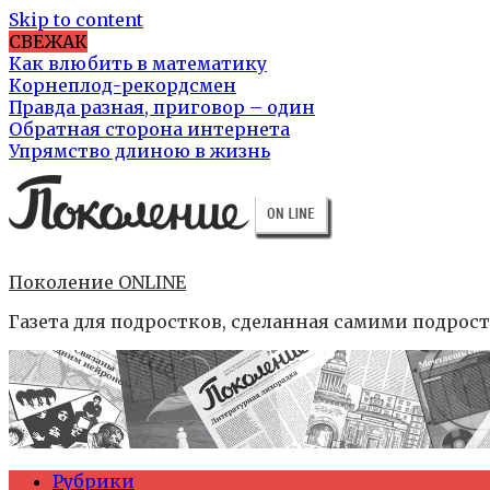
Skip to content
СВЕЖАК
Как влюбить в математику
Корнеплод-рекордсмен
Правда разная, приговор – один
Обратная сторона интернета
Упрямство длиною в жизнь
Поколение ONLINE
Газета для подростков, сделанная самими подрос
Рубрики