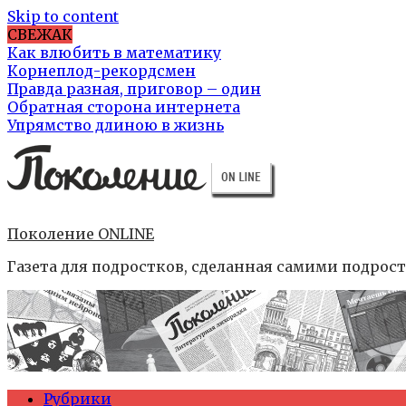
Skip to content
СВЕЖАК
Как влюбить в математику
Корнеплод-рекордсмен
Правда разная, приговор – один
Обратная сторона интернета
Упрямство длиною в жизнь
Поколение ONLINE
Газета для подростков, сделанная самими подрос
Рубрики