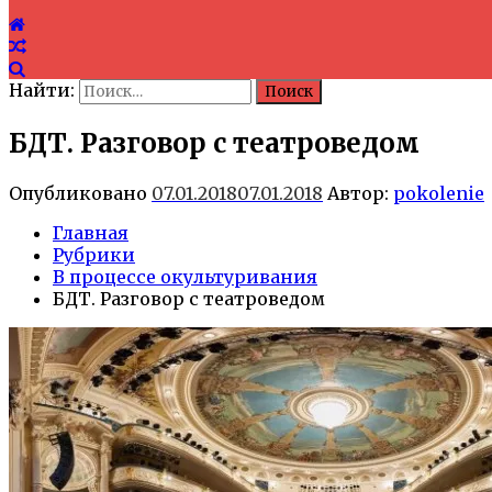
Найти:
БДТ. Разговор с театроведом
Опубликовано
07.01.2018
07.01.2018
Автор:
pokolenie
Главная
Рубрики
В процессе окультуривания
БДТ. Разговор с театроведом