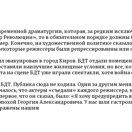
временной драматургии, которая, за редким исклю
атр Революции», то в обязательном порядке должны
имер. Конечно, на художественной политике сказал
некоторые режиссеры были репрессированны или 
л эвакуирован в город Киров. БДТ отдали помещени
доставили наилучшие жилищные условия, но все, ко
рта на сцене БДТ уже играли спектакли, хотя война
 БДТ. Публика сюда не ходила. Один за другим меня
учалось, что актеры «съедали» каждого режиссера,
первое, что он сказал, было: «Я хочу предупредить в
охой Георгия Александровича. У нас шли гастроли 
поражены нашим