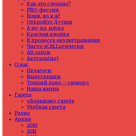
Как это сделано?
PRO-фессии
Вояж, во я ж!
Откройте Д+уши
А ну-ка, наука
Красная кнопка
В процессе окультуривания
Чисто эCALLогически
Alt.ruизм
Актуаль(но)
О нас
Педагоги
Выпускники
Тонкий поко – «юмор»
Наша жизнь
Газета
«Большая» газета
Учебная газета
Радио
Архив
2010
2011