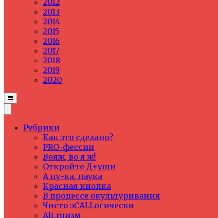
2012
2013
2014
2015
2016
2017
2018
2019
2020
Рубрики
Как это сделано?
PRO-фессии
Вояж, во я ж!
Откройте Д+уши
А ну-ка, наука
Красная кнопка
В процессе окультуривания
Чисто эCALLогически
Alt.ruизм