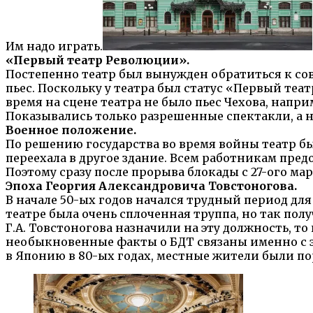
Им надо играть.
«Первый театр Революции».
Постепенно театр был вынужден обратиться к со
пьес. Поскольку у театра был статус «Первый те
время на сцене театра не было пьес Чехова, напр
Показывались только разрешенные спектакли, а 
Военное положение.
По решению государства во время войны театр бы
переехала в другое здание. Всем работникам пре
Поэтому сразу после прорыва блокады с 27-ого ма
Эпоха Георгия Александровича Товстоногова.
В начале 50-ых годов начался трудный период для
театре была очень сплоченная труппа, но так пол
Г.А. Товстоногова назначили на эту должность, то 
необыкновенные факты о БДТ связаны именно с эп
в Японию в 80-ых годах, местные жители были 