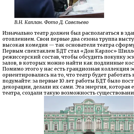
В.Н. Каплан. Фото Д. Савельево
Изначально театр должен был располагаться в зда
отоплением. Свои первые два сезона труппа высту
высокая комедия — так основатели театра сформ
Первым спектаклем БДТ стал «Дон Карлос» Шилле
режиссерский состав, чтобы обсудить покупку эск
залов, в которых можно найти как подлинные кос
Помимо этого у нас есть грандиозная коллекция э
ориентировались на то, что театр будет работать
подумайте: за первые 10 лет работы БДТ было пос
декорации, делали их сами. Эта энергия, которая
театра, создали такую возможность существовани