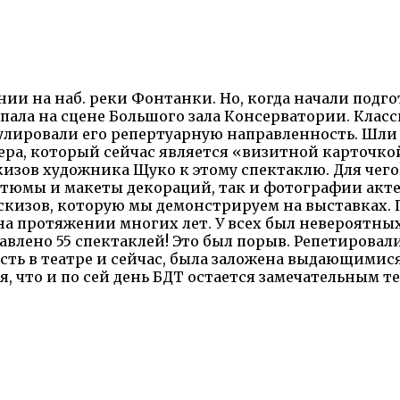
нии на наб. реки Фонтанки. Но, когда начали подго
пала на сцене Большого зала Консерватории. Клас
улировали его репертуарную направленность. Шл
ра, который сейчас является «визитной карточкой
изов художника Щуко к этому спектаклю. Для чего? 
тюмы и макеты декораций, так и фотографии акте
скизов, которую мы демонстрируем на выставках. П
 на протяжении многих лет. У всех был невероятных
тавлено 55 спектаклей! Это был порыв. Репетировал
 есть в театре и сейчас, была заложена выдающимис
я, что и по сей день БДТ остается замечательным 