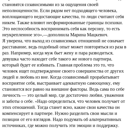
становятся созависимыми из за ощущения своей
неполноценности. Если рядом нет подходящего человека,
воплощающего недостающие качества, то люди считают себя
никем. Также влияют несформированные границы психики.
Это неспособность воспринимать себя как персону, то есть
неукрепленное эго»,—дополнила Марина Мацкевич.
Я уверена, что выход из созависимых отношений не означает
расставание, ведь подобный опыт может повторяться из раза в
раз. Например, когда муж бьет жену и пара разводиться,
девушка часто находит себе такого же нового партнера,
который будет ее избивать. Главная проблема это то, что
человек ищет подтверждение своего совершенства от других
людей и любовь из вне. Когда созависимый прорабатывает
восприятие себя, выстраивает адекватную самооценку, ему
становится все равно на внешние факторы. Ведь сама по себе
личность — это целый мир, где достаточно любви, уважения
и заботы о себе. «Надо определиться, что человек получает от
этих отношений. Тогда станет ясно, какие свои качества он
компенсирует в партнере. Нужно разделить свои мысли и
позиции от его взглядов. Надо подумать об альтернативных
источниках, где можно получить эти эмоции и поддержку.