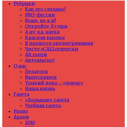
Рубрики
Как это сделано?
PRO-фессии
Вояж, во я ж!
Откройте Д+уши
А ну-ка, наука
Красная кнопка
В процессе окультуривания
Чисто эCALLогически
Alt.ruизм
Актуаль(но)
О нас
Педагоги
Выпускники
Тонкий поко – «юмор»
Наша жизнь
Газета
«Большая» газета
Учебная газета
Радио
Архив
2010