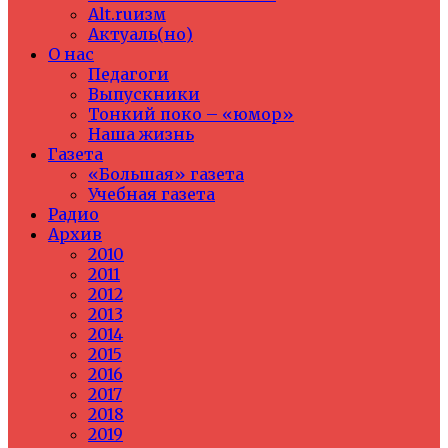
Alt.ruизм
Актуаль(но)
О нас
Педагоги
Выпускники
Тонкий поко – «юмор»
Наша жизнь
Газета
«Большая» газета
Учебная газета
Радио
Архив
2010
2011
2012
2013
2014
2015
2016
2017
2018
2019