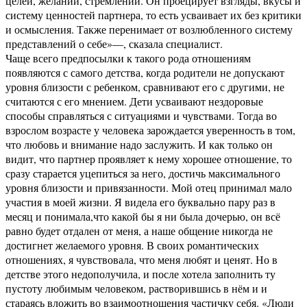
целей, желаний, стремлений. Он проецирует взгляды, вкусы и
систему ценностей партнера, то есть усваивает их без критики
и осмысления. Также перенимает от возлюбленного систему
представлений о себе»—, сказала специалист.
Чаще всего предпосылки к такого рода отношениям
появляются с самого детства, когда родители не допускают
уровня близости с ребенком, сравнивают его с другими, не
считаются с его мнением. Дети усваивают нездоровые
способы справляться с ситуациями и чувствами. Тогда во
взрослом возрасте у человека зарождается уверенность в том,
что любовь и внимание надо заслужить. И как только он
видит, что партнер проявляет к нему хорошее отношение, то
сразу старается уцепиться за него, достичь максимального
уровня близости и привязанности. Мой отец принимал мало
участия в моей жизни. Я видела его буквально пару раз в
месяц и понимала,что какой бы я ни была дочерью, он всё
равно будет отдален от меня, а наше общение никогда не
достигнет желаемого уровня. В своих романтических
отношениях, я чувствовала, что меня любят и ценят. Но в
детстве этого недополучила, и после хотела заполнить ту
пустоту любимым человеком, растворившись в нём и и
стараясь вложить во взаимоотношения частичку себя. «Люди