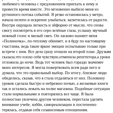
любимого человека с предложением приехать к нему и
провести время вместе. Это мгновенно выбило меня из
рутинного потока событий. Я резко остановилась у метро,
начала нелепо и искренне улыбаться, засветилась от радости.
Внутри ощущала легкость и эйфорию от мысли, что снова
смогу посмотреть в его серо-зелёные глаза, услышу звучный
нежный голос и милый смех. Он ласково назовет меня
«Полиночка», по-теплому обнимет, и я буду по настоящему
счастлива, ведь такие яркие эмоции испытываю только при
встрече с ним. Все дела сразу отошли на второй план. Друзьям
сказала,что плохо себя чувствую,отменила репетитора,а уроки
отложила до ночи. Ведь тот человек был гораздо значимее
моих интересов. Я могла пожертвовать всем ради него и
думала, что это правильный выбор. По итогу, близкие люди
обиделись, сказав, что я стала отдаляться от них. Половину
уроков сделала быстро и небрежно ночью, а желаемые книги
так и остались лежать на полке магазина. Подобные ситуации
стали нормальными и повторялись все чаще. Я была
полностью увлечена другим человеком, перестала уделять
внимание учебе, хобби, самореализации и постепенно
терялась, отдавая себя созависимым отношениям.