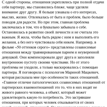
С одной стороны, отношения укреплялись при полной отдачи
себя партнеру, мы становились ближе, чаще уделяли
внимание друг другу. Я больше узнавала о его интересах,
мыслях, жизни. Отвлекалась от быта и проблем, было больше
поводов для радости. Но при этом, главная проблема
заключалась в том, что я буквально забывала о себе.
Остановилась в развитии своей личности и не считала это
важным. Я жила, чтобы быть рядом с ним и выполнять его
желания, а без него чувствовала себя никем. Например, в
фильме «50 оттенков серого» представлены созависимые
отношения между травмированным парнем и неуверенной
девушкой. Они компенсировали друг друга и заполняли
внутреннюю пустоту своими чувствами. Но от этого
проблемы не уходили, а только маскировались с помощью
партнера. Я поговорила с психологом Мариной Мацкевич,
которая рассказала мне про особенности таких отношений.
«Главное отличие патологических созависимых отношений от
партнерских взаимоотношений это то, что в них видят не
живого равного человека, а объект, который может
удовлетворить какую-то потребность. Это застрявшие
отношения, при которых человек отказывается от своих