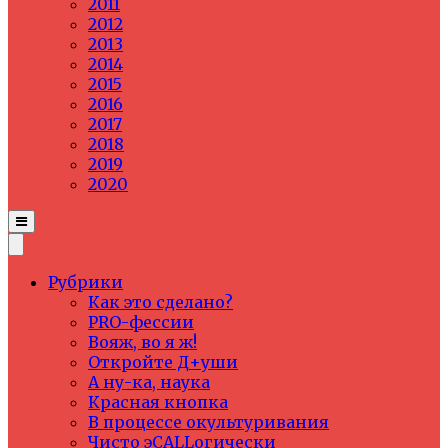
2011
2012
2013
2014
2015
2016
2017
2018
2019
2020
Рубрики
Как это сделано?
PRO-фессии
Вояж, во я ж!
Откройте Д+уши
А ну-ка, наука
Красная кнопка
В процессе окультуривания
Чисто эCALLогически