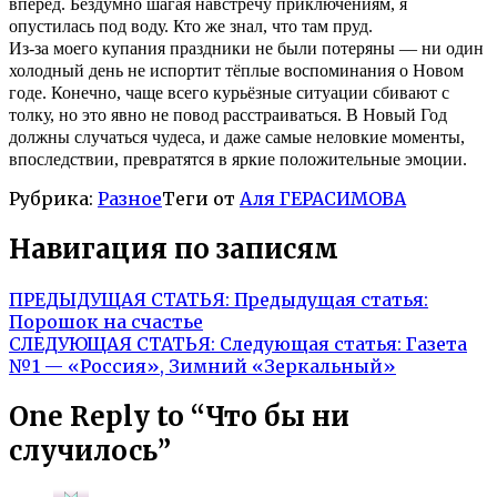
вперед. Бездумно шагая навстречу приключениям, я
опустилась под воду. Кто же знал, что там пруд.
Из-за моего купания
праздники не были потеряны
—
ни один
холодный день не испортит тёплые воспоминания
о Новом
годе
.
Конечно, ча
ще всего курьёзные ситуации сбивают с
толку, но это явно не повод расстраиваться
. В
Новый Год
должны случаться чудеса, и даже самые неловкие моменты,
впоследствии, превратятся в яркие положительные эмоции.
Рубрика:
Разное
Теги от
Аля ГЕРАСИМОВА
Навигация по записям
ПРЕДЫДУЩАЯ СТАТЬЯ:
Предыдущая статья:
Порошок на счастье
СЛЕДУЮЩАЯ СТАТЬЯ:
Следующая статья:
Газета
№1 — «Россия», Зимний «Зеркальный»
One Reply to “Что бы ни
случилось”