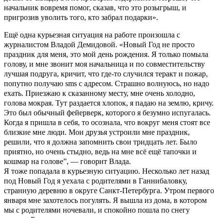
начальник вовремя помог, сказав, что это розыгрыш
, и
пригрозив
уволить того, кто забрал подарки».
Ещё одна
курьезная
ситуация на работе произошла с
журналистом Владой Демидовой. «Новый Год не просто
праздник для меня, это мой день рождения. Я только помыла
голову, и мне звонит моя начальница и по совместительству
лучшая подруга, кричит, что где-то случился теракт и пожар,
попутно получаю sms с адресом. Страшно волнуюсь, но надо
ехать. Приезжаю к сказанному месту, мне очень холодно,
голова мокрая. Тут раздается хлопок, я падаю на землю, кричу.
Это был обычный фейерверк, которого я безумно испугалась.
Когда я пришла в себя, то осознала, что вокруг меня стоят все
близкие мне люди. Мои друзья устроили мне праздник,
решили, что я должна запомнить свои тридцать лет. Было
приятно, но очень стыдно, ведь на мне всё ещё тапочки и
кошмар на голове”, — говорит Влада.
Я тоже попадала в курьезную ситуацию. Несколько лет назад
под Новый Год я уехала с родителями в Ганнибаловку,
странную деревню в округе Санкт-Петербурга. Утром
первого
января мне захотелось погулять. Я вышла из дома, в котором
мы с родителями ночевали, и спокойно пошла по снегу