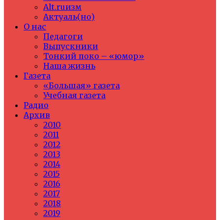
Alt.ruизм
Актуаль(но)
О нас
Педагоги
Выпускники
Тонкий поко – «юмор»
Наша жизнь
Газета
«Большая» газета
Учебная газета
Радио
Архив
2010
2011
2012
2013
2014
2015
2016
2017
2018
2019