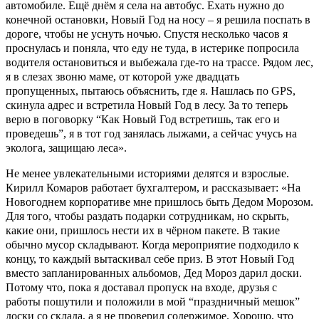
автомобиле. Ещё днём я села на автобус.
Ехать нужно
до
конечной остановки, Новый Год на носу
– я
решила поспать в
дороге, чтобы не уснуть ночью. Спустя несколько часов я
проснулась и поняла, что еду не туда, в истерике попросила
водителя остановиться и выбежала где-то на трассе. Рядом лес,
я в слезах звоню маме, от которой уже двадцать
пропущенных, пытаюсь объяснить, где я. Нашлась по GPS,
скинула адрес и встретила Новый Год в лесу. За то теперь
верю в поговорку “Как Новый Год встретишь, так его и
проведешь”, я в тот год занялась лыжами, а сейчас учусь на
эколога, защищаю леса».
Не менее увлекательными историями делятся и взрослые.
Кирилл Комаров работает бухгалтером, и рассказывает: «На
Новогоднем корпоративе мне пришлось быть Дедом Морозом.
Для того, чтобы раздать подарки сотрудникам, но скрыть,
какие они, пришлось нести их в чёрном пакете. В такие
обычно мусор складывают. Когда мероприятие подходило к
концу, то каждый вытаскивал себе приз. В этот Новый Год
вместо запланированных альбомов, Дед Мороз дарил доски.
Потому что, пока я доставал пропуск на входе, друзья с
работы пошутили и положили в мой “праздничный мешок”
доски со склада
, а я
не проверил содержимое
. Х
орошо, что