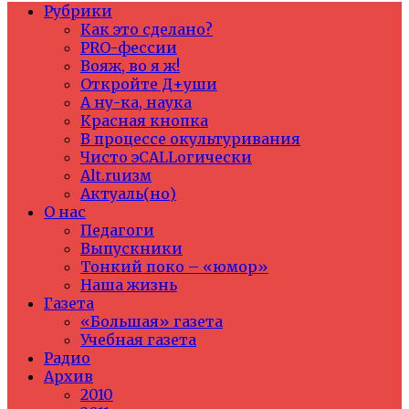
Рубрики
Как это сделано?
PRO-фессии
Вояж, во я ж!
Откройте Д+уши
А ну-ка, наука
Красная кнопка
В процессе окультуривания
Чисто эCALLогически
Alt.ruизм
Актуаль(но)
О нас
Педагоги
Выпускники
Тонкий поко – «юмор»
Наша жизнь
Газета
«Большая» газета
Учебная газета
Радио
Архив
2010