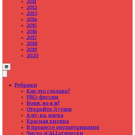
2011
2012
2013
2014
2015
2016
2017
2018
2019
2020
Рубрики
Как это сделано?
PRO-фессии
Вояж, во я ж!
Откройте Д+уши
А ну-ка, наука
Красная кнопка
В процессе окультуривания
Чисто эCALLогически