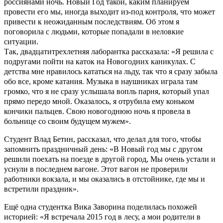
россиянами ночь. Новый Год такой, каким планируем
провести его мы, иногда выходит из-под контроля, что может
привести к неожиданным последствиям. Об этом я
поговорила с людьми, которые попадали в неловкие
ситуации.
Так
,
двадцатитрехлетняя лаборантка
рассказала
: «
Я
решила с
подругами пойти на каток на Новогодних каникулах.
С
детства мне нравилось кататься на льду, так что я сразу забыла
обо все, кроме катания.
Музыка в наушниках играла там
громко, что я не сразу услышала вопль парня, который упал
прямо передо мной.
Оказалось,
я отрубила ему коньком
кончики пальцев. Свою новогоднюю ночь я провела в
больнице со своим будущем мужем».
Студент
Влад Бетин
,
рассказал, что делал для того, чтобы
запомнить праздничный день: «В Новый год
мы
с другом
решили поехать на поезде в другой город,
Мы
очень устали и
уснули в последнем вагоне. Этот вагон не проверили
работники вокзала
,
и мы оказались в отстойнике, где мы и
встретили
праздник
».
Ещё одна студентка Вика Заворина поделилась похожей
историей: «Я встречала 2015 год в лесу, а мои родители в