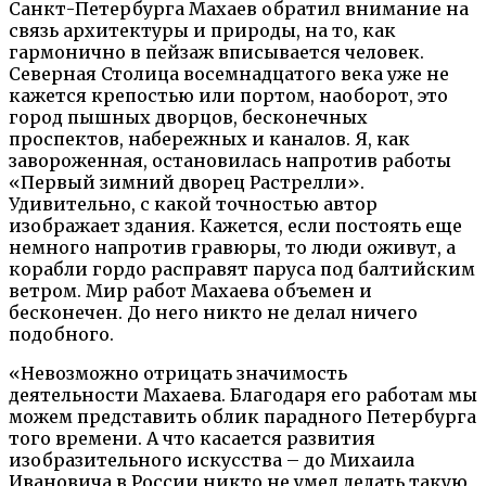
Санкт-Петербурга Махаев обратил внимание на
связь архитектуры и природы, на то, как
гармонично в пейзаж вписывается человек.
Северная Столица восемнадцатого века уже не
кажется крепостью или портом, наоборот, это
город пышных дворцов, бесконечных
проспектов, набережных и каналов. Я, как
завороженная, остановилась напротив работы
«Первый зимний дворец Растрелли».
Удивительно, с какой точностью автор
изображает здания. Кажется, если постоять еще
немного напротив гравюры, то люди оживут, а
корабли гордо расправят паруса под балтийским
ветром. Мир работ Махаева объемен и
бесконечен. До него никто не делал ничего
подобного.
«Невозможно отрицать значимость
деятельности Махаева. Благодаря его работам мы
можем представить облик парадного Петербурга
того времени. А что касается развития
изобразительного искусства – до Михаила
Ивановича в России никто не умел делать такую