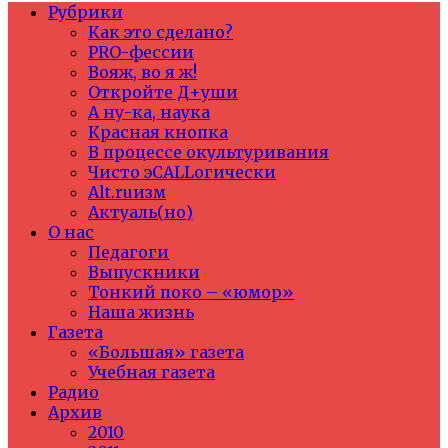
Рубрики
Как это сделано?
PRO-фессии
Вояж, во я ж!
Откройте Д+уши
А ну-ка, наука
Красная кнопка
В процессе окультуривания
Чисто эCALLогически
Alt.ruизм
Актуаль(но)
О нас
Педагоги
Выпускники
Тонкий поко – «юмор»
Наша жизнь
Газета
«Большая» газета
Учебная газета
Радио
Архив
2010