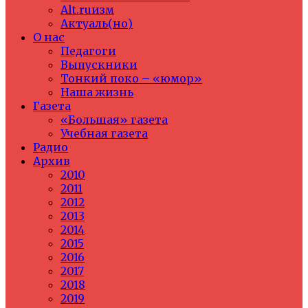
Alt.ruизм
Актуаль(но)
О нас
Педагоги
Выпускники
Тонкий поко – «юмор»
Наша жизнь
Газета
«Большая» газета
Учебная газета
Радио
Архив
2010
2011
2012
2013
2014
2015
2016
2017
2018
2019