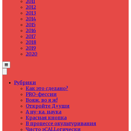
2011
2012
2013
2014
2015
2016
2017
2018
2019
2020
Рубрики
Как это сделано?
PRO-фессии
Вояж, во я ж!
Откройте Д+уши
А ну-ка, наука
Красная кнопка
В процессе окультуривания
Чисто эCALLогически