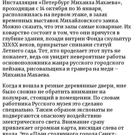
Инсталляция «Петербург Михаила Махаева»,
проходящая с 14 октября по 16 января,
расположилась на первом этаже, в залах
временных выставок Михайловского замка.
Можно сказать, что эти залы самые коварные. Их
коварство состоит в том, что они прячутся в
глубине здания, позади витрин Фонда скульптур
XIX-XX веков, прикрытые спинами статуй
Летнего сада. Тот, кто проделает этот путь не
пожалеет, ведь он увидит невероятные работы
основоположника жанра русского городского
пейзажа, рисовальщика и гравера на меди –
Михаила Махаева.
Когда я вошла в резные деревянные двери, мне
было сложно не обратить внимание на
полумрак, стоящий в помещении. По словам
работника Русского музея это сделано
специально. Таким образом экспонаты не
подвергаются опасному воздействию
электрического света. Внимание сразу
привлекает огромная карта, висящая слева от
входа. Это «План столичного города Санкт-