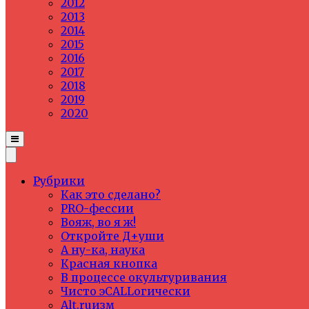
2012
2013
2014
2015
2016
2017
2018
2019
2020
Рубрики
Как это сделано?
PRO-фессии
Вояж, во я ж!
Откройте Д+уши
А ну-ка, наука
Красная кнопка
В процессе окультуривания
Чисто эCALLогически
Alt.ruизм