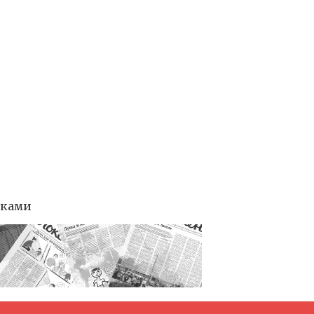
тками