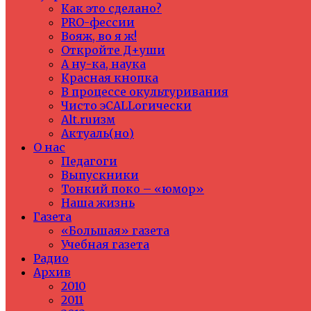
Как это сделано?
PRO-фессии
Вояж, во я ж!
Откройте Д+уши
А ну-ка, наука
Красная кнопка
В процессе окультуривания
Чисто эCALLогически
Alt.ruизм
Актуаль(но)
О нас
Педагоги
Выпускники
Тонкий поко – «юмор»
Наша жизнь
Газета
«Большая» газета
Учебная газета
Радио
Архив
2010
2011