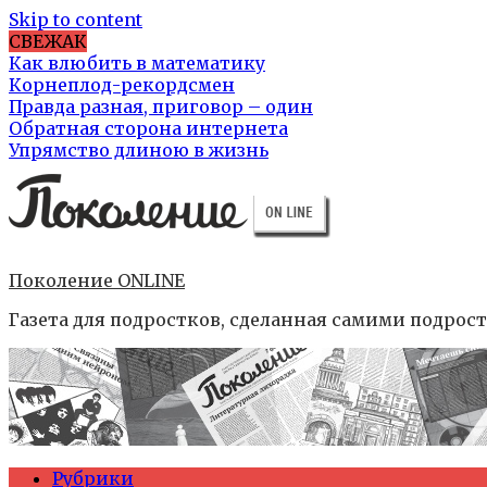
Skip to content
СВЕЖАК
Как влюбить в математику
Корнеплод-рекордсмен
Правда разная, приговор – один
Обратная сторона интернета
Упрямство длиною в жизнь
Поколение ONLINE
Газета для подростков, сделанная самими подрос
Рубрики